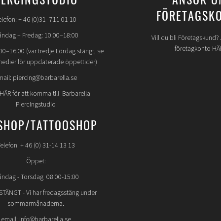
FÖRETAGSK
elefon: + 46 (0)31–711 01 10
ndag – Fredag: 10:00–18:00
Vill du bli Företagskund
företagkonto HÄ
00–16:00 (var tredje Lördag stängt, se
medier för uppdaterade öppettider)
mail: piercing@barbarella.se
 HÄR för att komma till Barbarella
Piercingstudio
SHOP/TATTOOSHOP
elefon: + 46 (0) 31-14 13 13
Öppet:
ndag - Torsdag 08:00-15:00
STÄNGT
- Vi har fredagsstäng under
sommarmånaderna.
email: info@barbarella.se