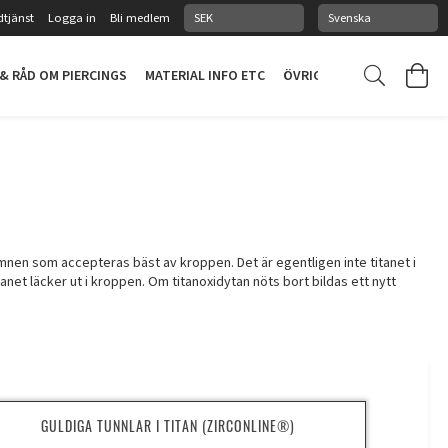
tjänst
Logga in
Bli medlem
 & RÅD OM PIERCINGS
MATERIAL INFO ETC
ÖVRIGT
PIERCINGSTUDI
m ämnen som accepteras bäst av kroppen. Det är egentligen inte titanet i
anet läcker ut i kroppen. Om titanoxidytan nöts bort bildas ett nytt
GULDIGA TUNNLAR I TITAN (ZIRCONLINE®)