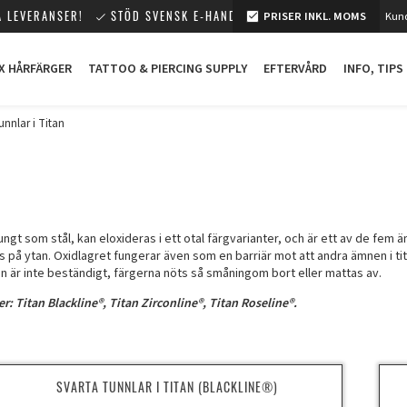
 LEVERANSER!
STÖD SVENSK E-HANDEL!
PRISER INKL. MOMS
Kund
X HÅRFÄRGER
TATTOO & PIERCING SUPPLY
EFTERVÅRD
INFO, TIPS
unnlar i Titan
tungt som stål, kan eloxideras i ett otal färgvarianter, och är ett av de fe
s på ytan. Oxidlagret fungerar även som en barriär mot att andra ämnen i tit
en är inte beständigt, färgerna nöts så småningom bort eller mattas av.
er: Titan Blackline®, Titan Zirconline®, Titan Roseline®.
SVARTA TUNNLAR I TITAN (BLACKLINE®)