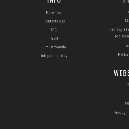
T
Köpvillkor
Må
Kontakta oss
FAQ
Lördag: 11:
sociala 
Frakt
e
Om Barbarella
Klicka
Integritetspolicy
WEB
T
Må
Fredag -