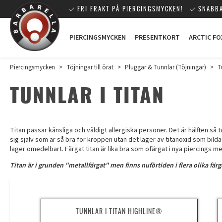
FRI FRAKT PÅ PIERCINGSMYCKEN!
SNABBA
PIERCINGSMYCKEN
PRESENTKORT
ARCTIC FO
Piercingsmycken
>
Töjningar till örat
>
Pluggar & Tunnlar (Töjningar)
>
T
TUNNLAR I TITAN
Titan passar känsliga och väldigt allergiska personer. Det är hälften så 
sig själv som är så bra för kroppen utan det lager av titanoxid som bilda
lager omedelbart. Färgat titan är lika bra som ofärgat i nya piercings m
Titan är i grunden "metallfärgat" men finns nuförtiden i flera olika färg
TUNNLAR I TITAN HIGHLINE®