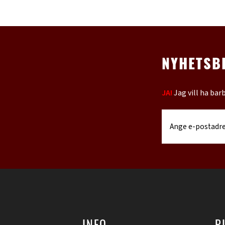
NYHETSB
JA!
Jag vill ha bar
INFO
P