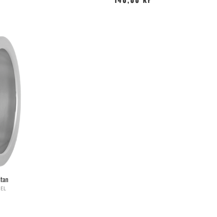
140,00 kr
itan
EL