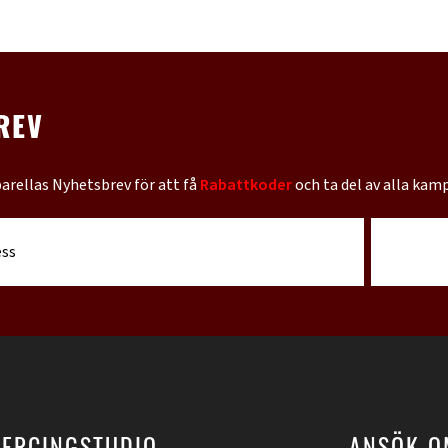
REV
barellas Nyhetsbrev för att få
Rabattkoder
och ta del av alla kam
IERCINGSTUDIO
ANSÖK O