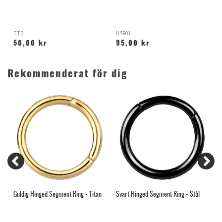
TTB
HSR01
X
50,00 kr
95,00 kr
Rekommenderat för dig
Guldig Hinged Segment Ring - Titan
Svart Hinged Segment Ring - Stål
H