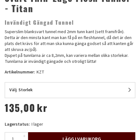
- Titan
Invändigt Gängad Tunnel
Superslim blanksvart tunnel med 2mm tunn kant (sett framifrån).
Detta är den minsta kant man kan få på en fleshtunnel, då det är den
plats det krävs för att man ska kunna gänga godset så att kanten går
att skruva av/på).
Djupet på tunnlarna är ca 8,2mm, kan variera mellan olika storlekar.
Tunnlarna är invändigt gängade och otroligt lätta!
Artikelnummer:
KZT
Välj
Storlek
135,00
kr
Lagerstatus:
I lager
LÄGG I VARUKORG