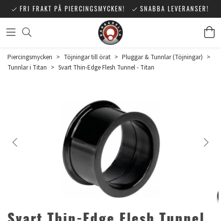
FRI FRAKT PÅ PIERCINGSMYCKEN!
SNABBA LEVERANSER!
Piercingsmycken
>
Töjningar till örat
>
Pluggar & Tunnlar (Töjningar)
>
Tunnlar i Titan
>
Svart Thin-Edge Flesh Tunnel - Titan
Svart Thin-Edge Flesh Tunnel