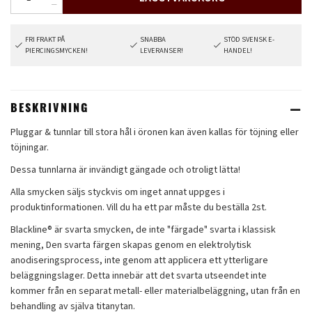
FRI FRAKT PÅ
SNABBA
STÖD SVENSK E-
PIERCINGSMYCKEN!
LEVERANSER!
HANDEL!
BESKRIVNING
Pluggar & tunnlar till stora hål i öronen kan även kallas för töjning eller
töjningar.
Dessa tunnlarna är invändigt gängade och otroligt lätta!
Alla smycken säljs styckvis om inget annat uppges i
produktinformationen. Vill du ha ett par måste du beställa 2st.
Blackline® är svarta smycken, de inte "färgade" svarta i klassisk
mening, Den svarta färgen skapas genom en elektrolytisk
anodiseringsprocess, inte genom att applicera ett ytterligare
beläggningslager. Detta innebär att det svarta utseendet inte
kommer från en separat metall- eller materialbeläggning, utan från en
behandling av själva titanytan.