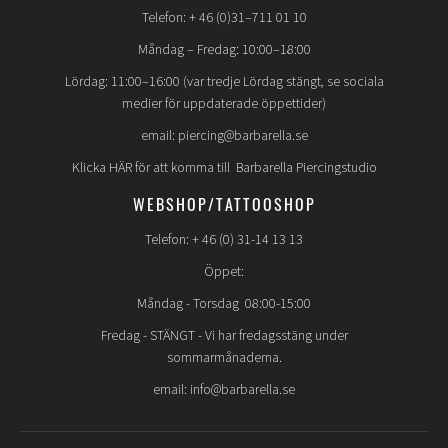
Telefon: + 46 (0)31–711 01 10
Måndag – Fredag: 10:00–18:00
Lördag: 11:00–16:00 (var tredje Lördag stängt, se sociala
medier för uppdaterade öppettider)
email: piercing@barbarella.se
Klicka HÄR för att komma till Barbarella Piercingstudio
WEBSHOP/TATTOOSHOP
Telefon: + 46 (0) 31-14 13 13
Öppet:
Måndag - Torsdag 08:00-15:00
Fredag -
STÄNGT
- Vi har fredagsstäng under
sommarmånaderna.
email: info@barbarella.se