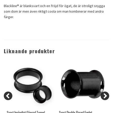
Blackline® är blanksvart och en fröjd för ögat, de är otroligt snygga
som dom är men även riktigt coola om man kombinerar med andra
färger.
Liknande produkter
Svart Invändigt Gängad Tunnel
Svart Double Flared Eyelet
S