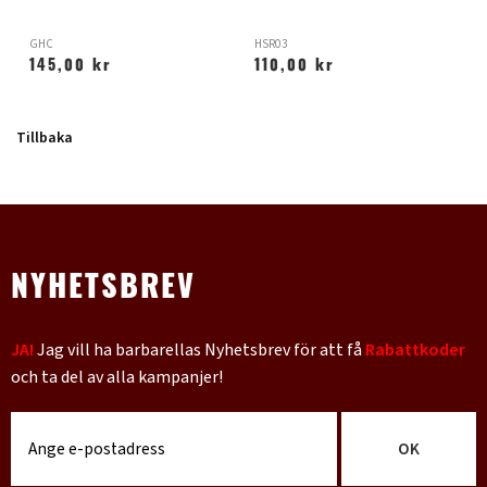
GHC
HSR03
Y
145,00 kr
110,00 kr
Tillbaka
NYHETSBREV
JA!
Jag vill ha barbarellas Nyhetsbrev för att få
Rabattkoder
och ta del av alla kampanjer!
OK