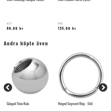
MZT
MYD
M
80,00 kr
135,00 kr
Andra köpte även
Gängad Titan Kula
Hinged Segment Ring - Stål
H