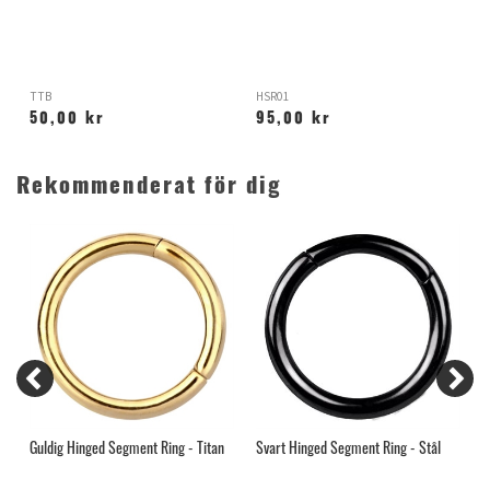
TTB
HSR01
X
50,00 kr
95,00 kr
Rekommenderat för dig
Guldig Hinged Segment Ring - Titan
Svart Hinged Segment Ring - Stål
H