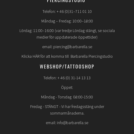
PIERCINGSTUDIO
Telefon: + 46 (0)31–711 01 10
Måndag – Fredag: 10:00–18:00
Lördag: 11:00–16:00 (var tredje Lördag stängt, se sociala
medier för uppdaterade öppettider)
email: piercing@barbarella.se
Klicka HÄR för att komma till Barbarella Piercingstudio
WEBSHOP/TATTOOSHOP
Telefon: + 46 (0) 31-14 13 13
Öppet:
Måndag - Torsdag 08:00-15:00
Fredag -
STÄNGT
- Vi har fredagsstäng under
sommarmånaderna.
email: info@barbarella.se