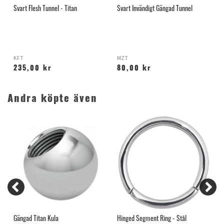
Svart Flesh Tunnel - Titan
Svart Invändigt Gängad Tunnel
F
KFT
MZT
M
235,00 kr
80,00 kr
Andra köpte även
Gängad Titan Kula
Hinged Segment Ring - Stål
H