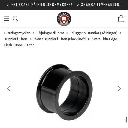
FRI FRAKT PÅ PIERCINGSMYCKEN!
SNABBA LEVERANSER!
Piercingsmycken
>
Töjningar till örat
>
Pluggar & Tunnlar (Töjningar)
>
Tunnlar i Titan
>
Svarta Tunnlar i Titan (Blackline®)
>
Svart Thin-Edge
Flesh Tunnel - Titan