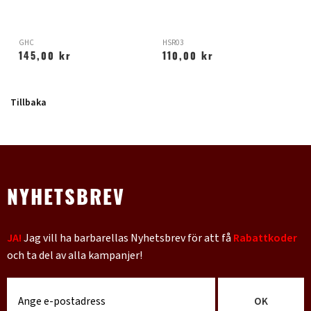
GHC
HSR03
Y
145,00 kr
110,00 kr
Tillbaka
NYHETSBREV
JA!
Jag vill ha barbarellas Nyhetsbrev för att få
Rabattkoder
och ta del av alla kampanjer!
OK