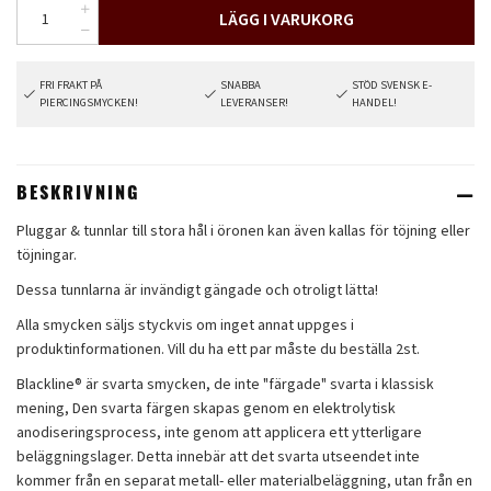
LÄGG I VARUKORG
FRI FRAKT PÅ
SNABBA
STÖD SVENSK E-
PIERCINGSMYCKEN!
LEVERANSER!
HANDEL!
BESKRIVNING
Pluggar & tunnlar till stora hål i öronen kan även kallas för töjning eller
töjningar.
Dessa tunnlarna är invändigt gängade och otroligt lätta!
Alla smycken säljs styckvis om inget annat uppges i
produktinformationen. Vill du ha ett par måste du beställa 2st.
Blackline® är svarta smycken, de inte "färgade" svarta i klassisk
mening, Den svarta färgen skapas genom en elektrolytisk
anodiseringsprocess, inte genom att applicera ett ytterligare
beläggningslager. Detta innebär att det svarta utseendet inte
kommer från en separat metall- eller materialbeläggning, utan från en