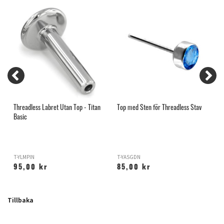
Threadless Labret Utan Top - Titan
Top med Sten för Threadless Stav
T
Basic
T-YLMPIN
T-YASGDN
T
95,00 kr
85,00 kr
Tillbaka