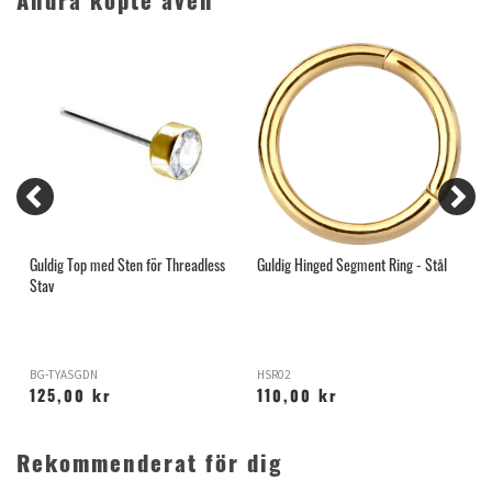
Andra köpte även
Guldig Top med Sten för Threadless
Guldig Hinged Segment Ring - Stål
G
Stav
BG-TYASGDN
HSR02
X
125,00 kr
110,00 kr
Rekommenderat för dig