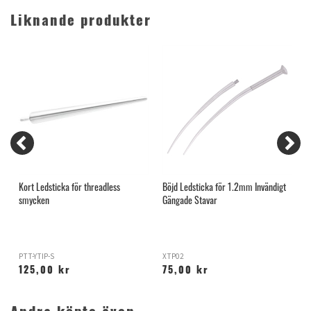
Liknande produkter
Kort Ledsticka för threadless
Böjd Ledsticka för 1.2mm Invändigt
L
smycken
Gängade Stavar
G
PTT-YTIP-S
XTP02
X
125,00 kr
75,00 kr