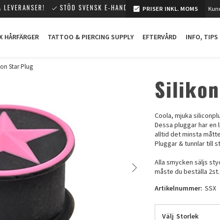
PRISER INKL. MOMS
Kund
 LEVERANSER!
STÖD SVENSK E-HANDEL!
X HÅRFÄRGER
TATTOO & PIERCING SUPPLY
EFTERVÅRD
INFO, TIPS
kon Star Plug
Siliko
Coola, mjuka siliconpl
Dessa pluggar har en 
alltid det minsta mått
Pluggar & tunnlar till s
Alla smycken säljs sty
måste du beställa 2st.
Artikelnummer:
SSX
Välj
Storlek