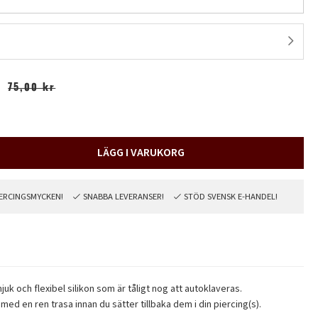
75,00 kr
LÄGG I VARUKORG
PIERCINGSMYCKEN!
SNABBA LEVERANSER!
STÖD SVENSK E-HANDEL!
uk och flexibel silikon som är tåligt nog att autoklaveras.
med en ren trasa innan du sätter tillbaka dem i din piercing(s).