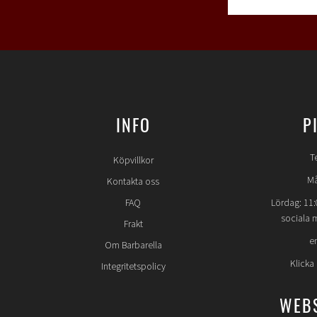
INFO
P
T
Köpvillkor
Må
Kontakta oss
FAQ
Lördag: 11:
sociala 
Frakt
e
Om Barbarella
Klicka
Integritetspolicy
WEB