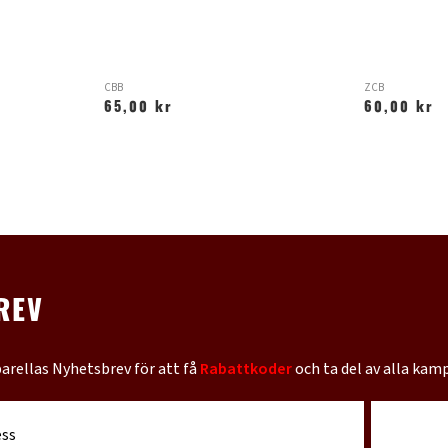
CBB
ZCB
65,00 kr
60,00 kr
REV
barellas Nyhetsbrev för att få
Rabattkoder
och ta del av alla kam