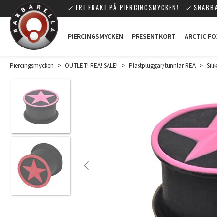
FRI FRAKT PÅ PIERCINGSMYCKEN!
SNABBA
PIERCINGSMYCKEN
PRESENTKORT
ARCTIC FO
Piercingsmycken
>
OUTLET! REA! SALE!
>
Plastpluggar/tunnlar REA
>
Sili