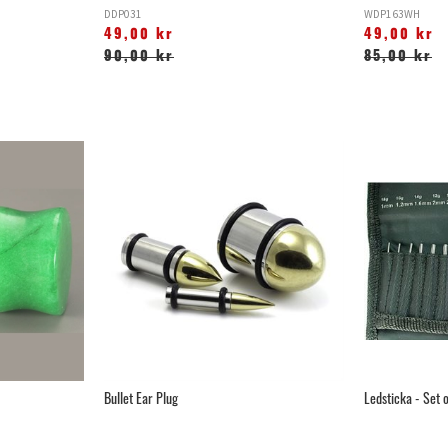
DDP031
WDP163WH
49,00 kr
49,00 kr
90,00 kr
85,00 kr
Bullet Ear Plug
Ledsticka - Set 