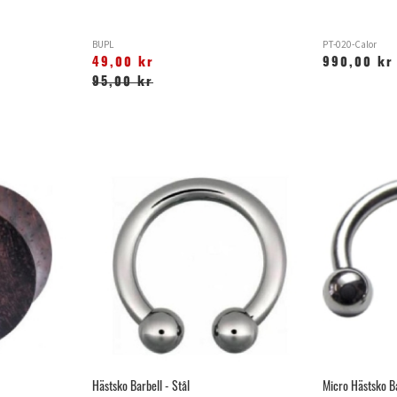
BUPL
PT-020-Calor
49,00 kr
990,00 kr
95,00 kr
Hästsko Barbell - Stål
Micro Hästsko Ba