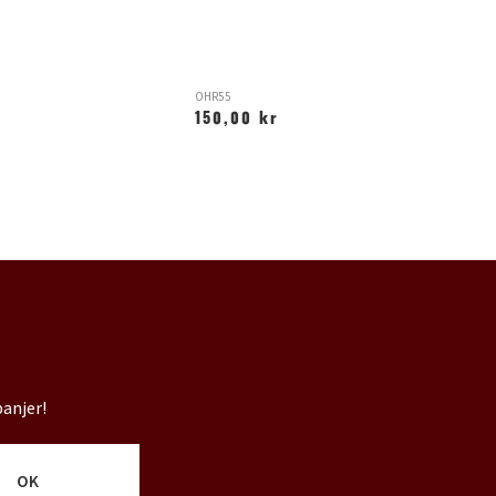
OHR55
SI
150,00 kr
1
6
panjer!
OK