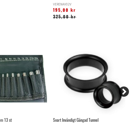
VERENAV02V
K
195,00 kr
1
325,00 kr
2
om 13 st
Svart Invändigt Gängad Tunnel
In