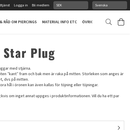
tjänst
Logga in
Bli medlem
 & RÅD OM PIERCINGS
MATERIAL INFO ETC
ÖVRIGT
PIERCINGSTUDI
n Star Plug
uggar med stjärna.
liten ”kant” fram och bak men är raka på mitten. Storleken som anges är
et, dvs på mitten.
tora hål i öronen kan även kallas för töjning eller töjningar.
ckvis om inget annat uppges i produktinformationen. Vill du ha ett par