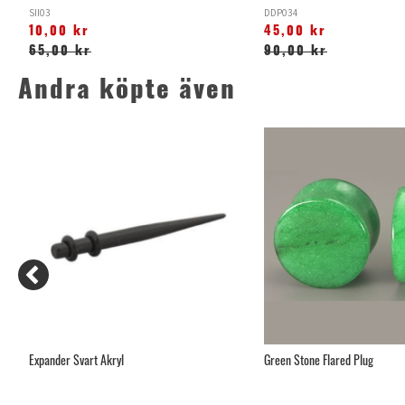
SII03
DDP034
10,00 kr
45,00 kr
65,00 kr
90,00 kr
Andra köpte även
Expander Svart Akryl
Green Stone Flared Plug