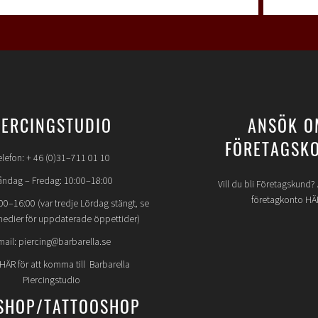
IERCINGSTUDIO
ANSÖK O
FÖRETAGSK
elefon: + 46 (0)31–711 01 10
ndag – Fredag: 10:00–18:00
Vill du bli Företagskund
företagkonto HÄ
00–16:00 (var tredje Lördag stängt, se
medier för uppdaterade öppettider)
mail: piercing@barbarella.se
 HÄR för att komma till Barbarella
Piercingstudio
SHOP/TATTOOSHOP