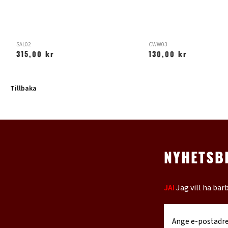
SAL02
CWW03
315,00 kr
130,00 kr
Tillbaka
NYHETSB
JA!
Jag vill ha bar