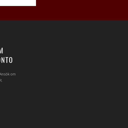
M
ONTO
? Ansök om
R.