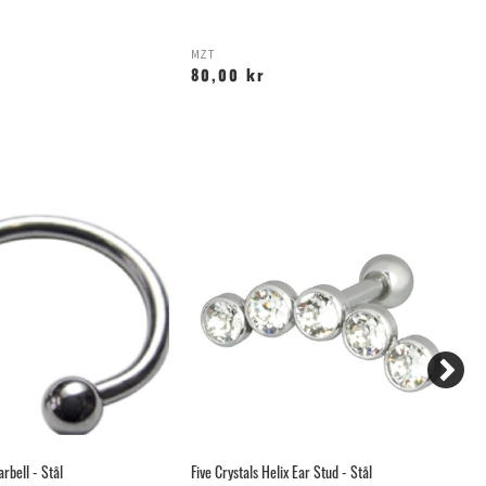
MZT
J
80,00 kr
7
rbell - Stål
Five Crystals Helix Ear Stud - Stål
Re