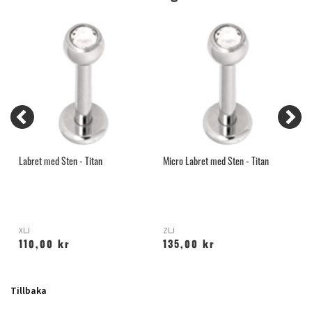
Labret med Sten - Titan
Micro Labret med Sten - Titan
M
XLJ
ZLJ
R
110,00 kr
135,00 kr
Tillbaka