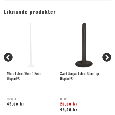
Liknande produkter
Micro Labret Stem 1.2mm -
Svart Gängad Labret Utan Top -
L
Bioplast®
Bioplast®
BIO003
BIL-BK
R
45,00 kr
20,00 kr
45,00 kr