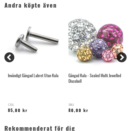
Andra köpte även
Invändigt Gängad Labret Utan Kula
Gängad Kula - Sealed Multi Jewelled
G
Discoboll
CXIL
SMJ
T
85,00 kr
80,00 kr
Rekommenderat för dig