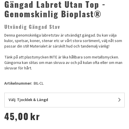
Gängad Labret Utan Top -
Genomskinlig Bioplast®
Utvändig Gängad Stav
Denna genomskinliga labretstav är utvändigt gängad. Du kan välja
kulor, spetsar, koner, stenar etc ur vårt stora sortiment, välj nåt som
passar din stil! Materialet är särskilt hud och tandemalj vänlig!
Tänk på att plastsmycken INTE är lika hållbara som metallsmycken.
Gängorna kan slitas om man skruva av och på kulan ofta eller om man
skruvar för hårt.
Artikelnummer:
BIL-CL
Välj
Tjocklek & Längd
45,00
kr