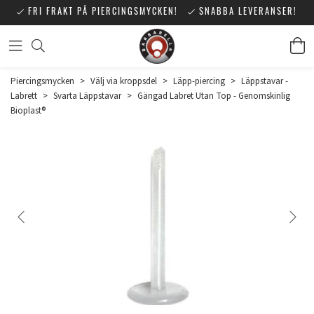
FRI FRAKT PÅ PIERCINGSMYCKEN!
SNABBA LEVERANSER!
Piercingsmycken
>
Välj via kroppsdel
>
Läpp-piercing
>
Läppstavar -
Labrett
>
Svarta Läppstavar
>
Gängad Labret Utan Top - Genomskinlig
Bioplast®