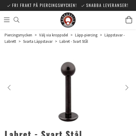
FRI FRAKT PÅ PIERCINGSMYCKEN!
SNABBA LEVERANSER!
Piercingsmycken
>
Välj via kroppsdel
>
Läpp-piercing
>
Läppstavar -
Labrett
>
Svarta Läppstavar
>
Labret - Svart Stål
Labret - Svart Stål