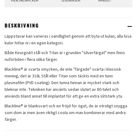
PIERCINGSMYCKEN!
LEVERANSER!
HANDEL!
BESKRIVNING
Läppstavar kan varieras i oändlighet genom att byta ut kulan, alla lösa
kulor hittar ni i en egen kategori.
Både Kirurgiskt stål och Titan är i grunden "silverfärgat" men finns
nuförtiden i flera olika färger.
Blackline® är svarta smycken, de inte "färgade" svarta i klassisk
mening, det är 316L Stål eller Titan som täckts med en tunn
plasmafilm (PVD coating). Den tunna hinnan är mycket stark och
bleknar inte. Tekniken har använts sedan slutet av 80-talet och
används bland annat till implantat för att ge en extra slitstark yta.
Blackline® är blanksvart och en fröjd för ögat, de är otroligt snygga
som dom är men även riktigt coola om man kombinerar med andra
färger.