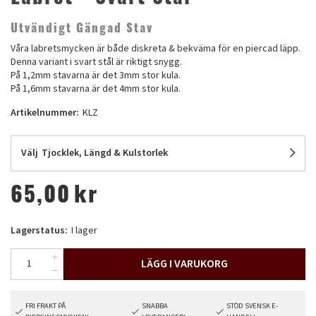
Utvändigt Gängad Stav
Våra labretsmycken är både diskreta & bekväma för en piercad läpp.
Denna variant i svart stål är riktigt snygg.
På 1,2mm stavarna är det 3mm stor kula.
På 1,6mm stavarna är det 4mm stor kula.
Artikelnummer:
KLZ
Välj
Tjocklek, Längd & Kulstorlek
65,00
kr
Lagerstatus:
I lager
LÄGG I VARUKORG
FRI FRAKT PÅ
SNABBA
STÖD SVENSK E-