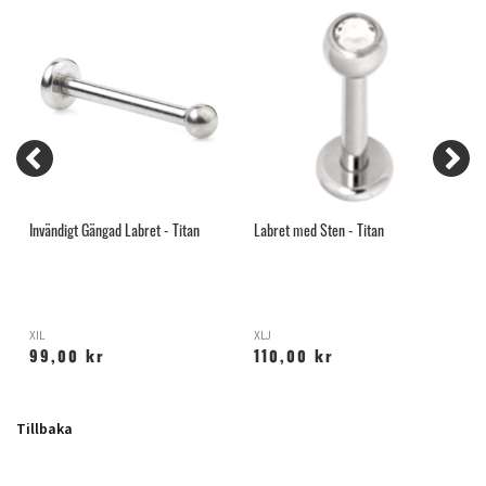
Invändigt Gängad Labret - Titan
Labret med Sten - Titan
M
XIL
XLJ
Z
99,00 kr
110,00 kr
Tillbaka