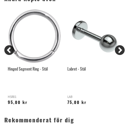
Hinged Segment Ring - Stål
Labret - Stål
B
HSR01
LAB
B
95,00 kr
75,00 kr
Rekommenderat för dig