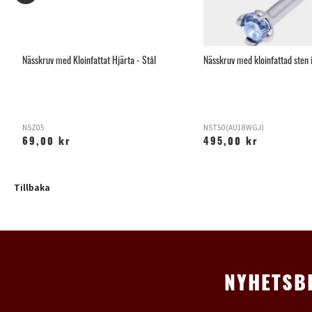
tan
Nässkruv med Kloinfattat Hjärta - Stål
Nässkruv med kloinfattad sten i
NSZ05
NST50(AU18WGJ)
69,00 kr
495,00 kr
Tillbaka
NYHETSB