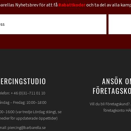
barellas Nyhetsbrev för att få
Rabattkoder
och ta del av alla kam
IERCINGSTUDIO
ANSÖK O
FÖRETAGSK
elefon: + 46 (0)31–711 01 10
ndag – Fredag: 10:00–18:00
Vill du bli Företagskund
företagkonto HÄ
00–16:00 (var tredje Lördag stängt, se
medier för uppdaterade öppettider)
mail: piercing@barbarella.se