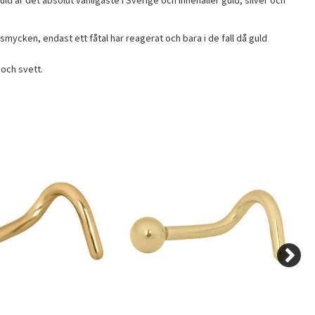
ld är det absolut vanligaste i Sverige och innehåller guld, silver och
gsmycken, endast ett fåtal har reagerat och bara i de fall då guld
och svett.