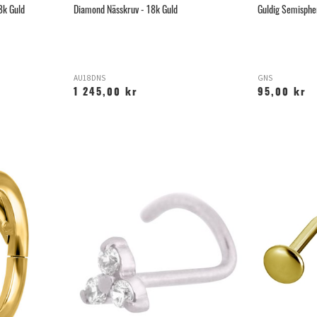
8k Guld
Diamond Nässkruv - 18k Guld
Guldig Semispher
AU18DNS
GNS
1 245,00 kr
95,00 kr