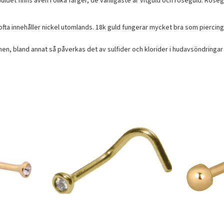
ldet finns även i olika färger, de vanligaste är vitguld och roséguld. Roségu
et ofta innehåller nickel utomlands. 18k guld fungerar mycket bra som piercin
, bland annat så påverkas det av sulfider och klorider i hudavsöndringar 