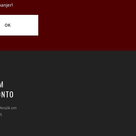
panjer!
OK
M
ONTO
? Ansök om
R.