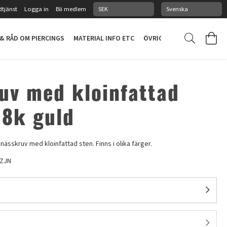
tjänst
Logga in
Bli medlem
 & RÅD OM PIERCINGS
MATERIAL INFO ETC
ÖVRIGT
PIERCINGSTUDI
uv med kloinfattad
18k guld
 nässkruv med kloinfattad sten. Finns i olika färger.
ZJN