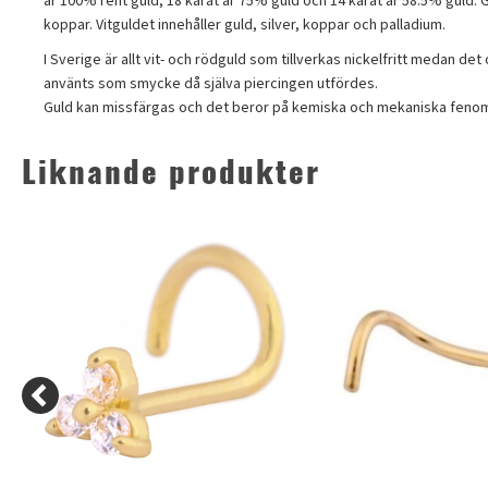
är 100% rent guld, 18 karat är 75% guld och 14 karat är 58.5% guld. Gu
koppar. Vitguldet innehåller guld, silver, koppar och palladium.
I Sverige är allt vit- och rödguld som tillverkas nickelfritt medan d
använts som smycke då själva piercingen utfördes.
Guld kan missfärgas och det beror på kemiska och mekaniska fenomen
Liknande produkter