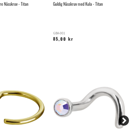
e Nässkruv - Titan
Guldig Nässkruv med Kula - Titan
Gu
GBA-001
G
85,00 kr
1