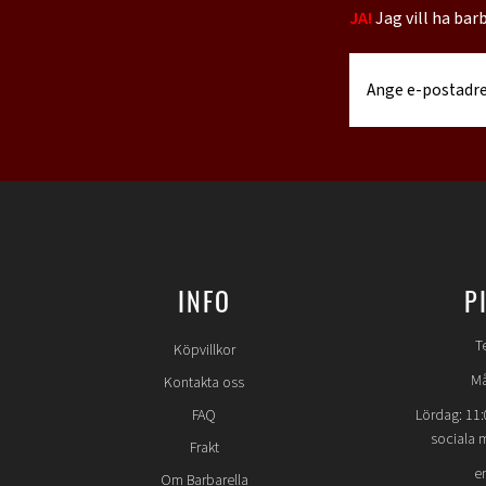
JA!
Jag vill ha bar
INFO
P
T
Köpvillkor
Må
Kontakta oss
FAQ
Lördag: 11:
sociala 
Frakt
e
Om Barbarella