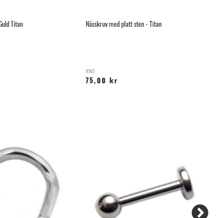
Guld Titan
Nässkruv med platt sten - Titan
Gu
XNS
T
75,00 kr
1