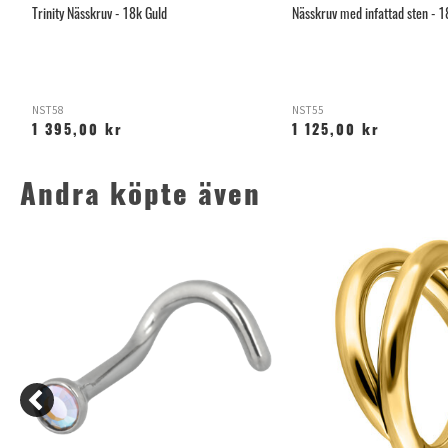
Trinity Nässkruv - 18k Guld
Nässkruv med infattad sten - 1
NST58
NST55
1 395,00 kr
1 125,00 kr
Andra köpte även