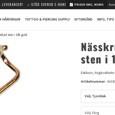
 LEVERANSER!
STÖD SVENSK E-HANDEL!
PRISER INKL. MOMS
Kund
X HÅRFÄRGER
TATTOO & PIERCING SUPPLY
EFTERVÅRD
INFO, TIPS
ttad sten i 18k guld
Nässkr
sten i 
Exklusiv, högkvalitativ
Artikelnummer:
AU18
Välj
Tjocklek
Välj
Färg