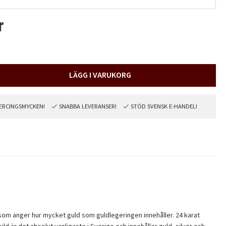
r
LÄGG I VARUKORG
PIERCINGSMYCKEN!
SNABBA LEVERANSER!
STÖD SVENSK E-HANDEL!
ter som anger hur mycket guld som guldlegeringen innehåller. 24 karat