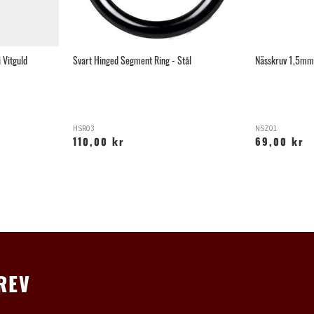
 Vitguld
Svart Hinged Segment Ring - Stål
Nässkruv 1,5mm K
HSR03
NSZ01
110,00 kr
69,00 kr
REV