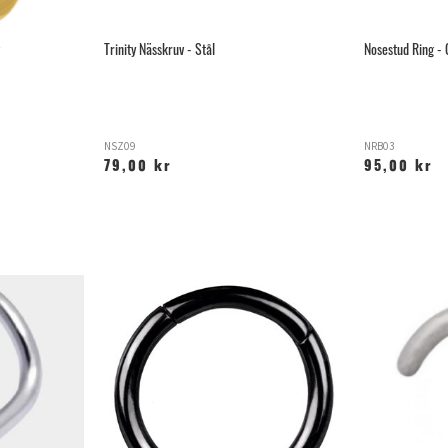
Trinity Nässkruv - Stål
Nosestud Ring - 
NSZ09
NRB03
79,00 kr
95,00 kr