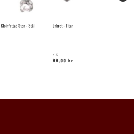
loinfattad Sten - Stål
Labret - Titan
Gu
XLS
H
99,00 kr
1