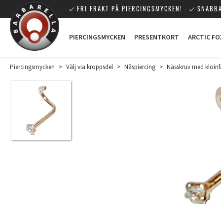
FRI FRAKT PÅ PIERCINGSMYCKEN!
SNABBA
PIERCINGSMYCKEN
PRESENTKORT
ARCTIC FO
Piercingsmycken
>
Välj via kroppsdel
>
Näspiercing
>
Nässkruv med kloinfa