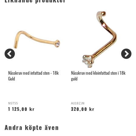
Liknande produkter
Nässkruv med infattad sten - 18k
Nässkruv med kloinfattad sten i 18k
T
Guld
guld
NST55
AU18ZJN
N
1 125,00 kr
320,00 kr
Andra köpte även