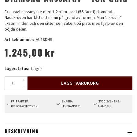
Exklusivt nässmycke med 1,2 pt brilliant (56 facet) diamond.
Nässkruven har fått sitt namn på grund av formen. Man "skruvar"
liksom in den och den sitter sen säkert på plats med hjälp av den
böjda delen.
Artikelnummer:
AU18DNS
1.245,00
kr
Lagerstatus:
I lager
LÄGG I VARUKORG
FRI FRAKT PÅ
SNABBA
STÖD SVENSK E-
PIERCINGSMYCKEN!
LEVERANSER!
HANDEL!
BESKRIVNING