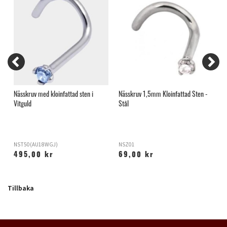
Nässkruv med kloinfattad sten i
Nässkruv 1,5mm Kloinfattad Sten -
R
Vitguld
Stål
NST50(AU18WGJ)
NSZ01
R
495,00 kr
69,00 kr
Tillbaka