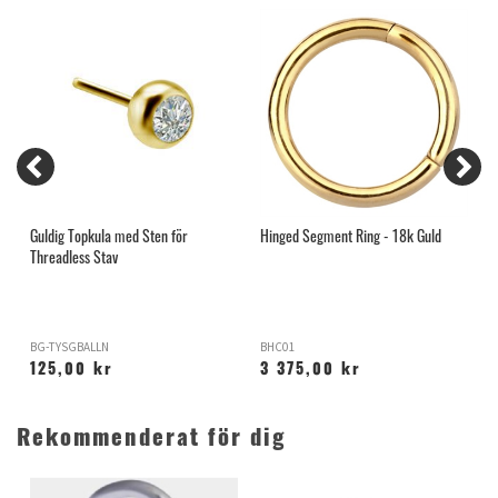
Guldig Topkula med Sten för
Hinged Segment Ring - 18k Guld
M
Threadless Stav
B
BG-TYSGBALLN
BHC01
B
125,00 kr
3 375,00 kr
Rekommenderat för dig