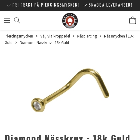
FRI FRAKT PÅ PIERCINGSMYCKEN!
SNABBA LEVERANSER!
Piercingsmycken
>
Välj via kroppsdel
>
Näspiercing
>
Nässmycken i 18k
Guld
>
Diamond Nässkruv - 18k Guld
Diamond Nässkruv - 18k Guld