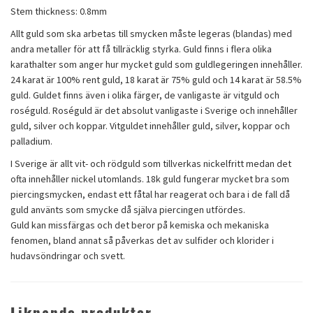
Stem thickness: 0.8mm
Allt guld som ska arbetas till smycken måste legeras (blandas) med
andra metaller för att få tillräcklig styrka. Guld finns i flera olika
karathalter som anger hur mycket guld som guldlegeringen innehåller.
24 karat är 100% rent guld, 18 karat är 75% guld och 14 karat är 58.5%
guld. Guldet finns även i olika färger, de vanligaste är vitguld och
roséguld. Roséguld är det absolut vanligaste i Sverige och innehåller
guld, silver och koppar. Vitguldet innehåller guld, silver, koppar och
palladium.
I Sverige är allt vit- och rödguld som tillverkas nickelfritt medan det
ofta innehåller nickel utomlands. 18k guld fungerar mycket bra som
piercingsmycken, endast ett fåtal har reagerat och bara i de fall då
guld använts som smycke då själva piercingen utfördes.
Guld kan missfärgas och det beror på kemiska och mekaniska
fenomen, bland annat så påverkas det av sulfider och klorider i
hudavsöndringar och svett.