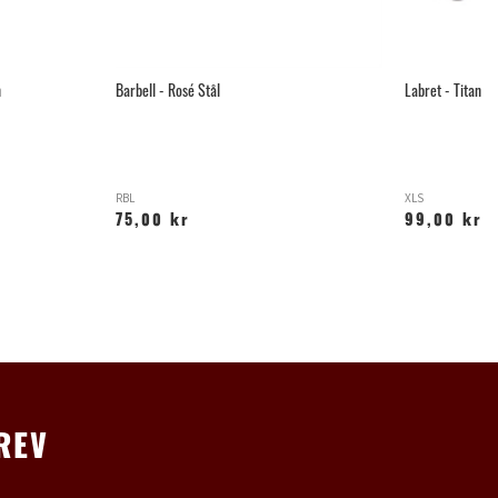
n
Barbell - Rosé Stål
Labret - Titan
RBL
XLS
75,00 kr
99,00 kr
REV