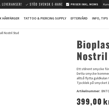
 LEVERANSER!
STÖD SVENSK E-HANDEL!
PRISER INKL. MOMS
Kund
X HÅRFÄRGER
TATTOO & PIERCING SUPPLY
EFTERVÅRD
INFO, TIPS
ll Nostril Stud
Biopla
Nostril
Ett stilrent smycke fö
Detta smycke kommer 
alltså flytta guldkulan
Tjocklek på smycket 
Artikelnummer:
BNT
399,00
k