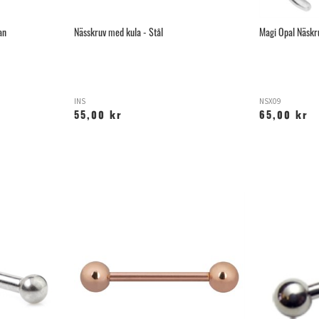
an
Nässkruv med kula - Stål
Magi Opal Näskru
INS
NSX09
55,00 kr
65,00 kr