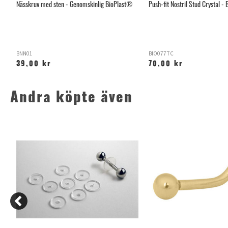
Nässkruv med sten - Genomskinlig BioPlast®
Push-fit Nostril Stud Crystal -
BNN01
BIO077TC
39,00 kr
70,00 kr
Andra köpte även