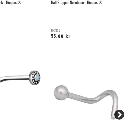
sk - Bioplast®
Ball Stopper Nosebone - Bioplast®
Pu
Bi
BKN01
B
55,00 kr
6