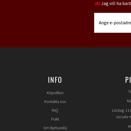
JA!
Jag vill ha bar
INFO
P
T
Köpvillkor
Må
Kontakta oss
FAQ
Lördag: 11:
sociala 
Frakt
e
Om Barbarella