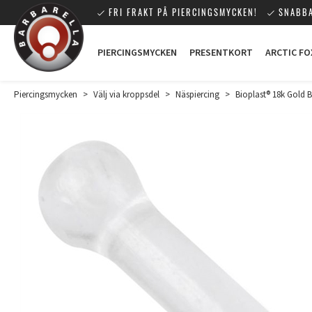
FRI FRAKT PÅ PIERCINGSMYCKEN!
SNABBA
PIERCINGSMYCKEN
PRESENTKORT
ARCTIC FO
Piercingsmycken
>
Välj via kroppsdel
>
Näspiercing
>
Bioplast® 18k Gold Ba