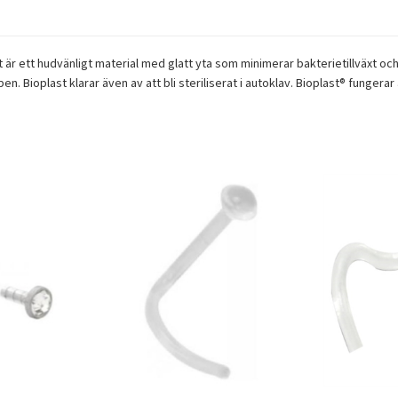
det är ett hudvänligt material med glatt yta som minimerar bakterietillväxt o
äppen. Bioplast klarar även av att bli steriliserat i autoklav. Bioplast® f