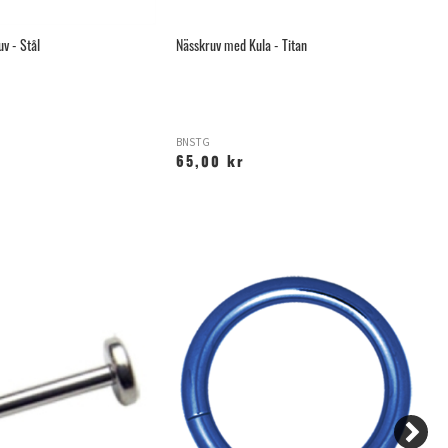
v - Stål
Nässkruv med Kula - Titan
Ba
BNSTG
B
65,00 kr
1