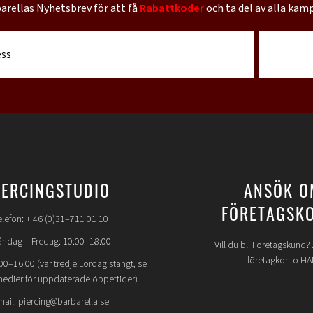
barellas Nyhetsbrev för att få
Rabattkoder
och ta del av alla kam
IERCINGSTUDIO
ANSÖK O
FÖRETAGSK
elefon: + 46 (0)31–711 01 10
ndag – Fredag: 10:00–18:00
Vill du bli Företagskund
företagkonto HÄ
00–16:00 (var tredje Lördag stängt, se
medier för uppdaterade öppettider)
mail: piercing@barbarella.se