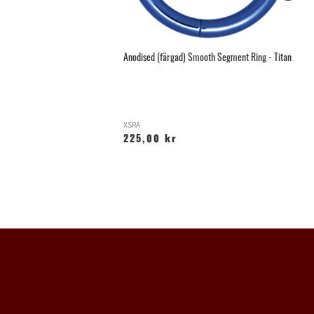
Anodised (färgad) Smooth Segment Ring - Titan
Gä
XSRA
Z
225,00 kr
5