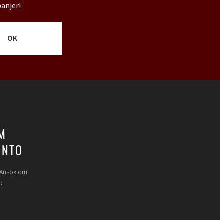
panjer!
OK
M
ONTO
? Ansök om
R.