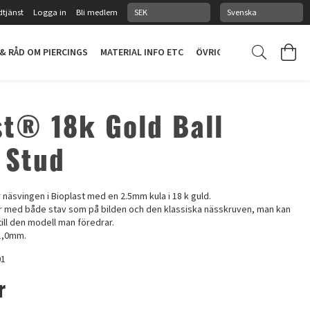
tjänst
Logga in
Bli medlem
 & RÅD OM PIERCINGS
MATERIAL INFO ETC
ÖVRIGT
PIERCINGSTUDI
st® 18k Gold Ball
 Stud
r näsvingen i Bioplast med en 2.5mm kula i 18 k guld.
med både stav som på bilden och den klassiska nässkruven, man kan
 till den modell man föredrar.
1,0mm.
01
r