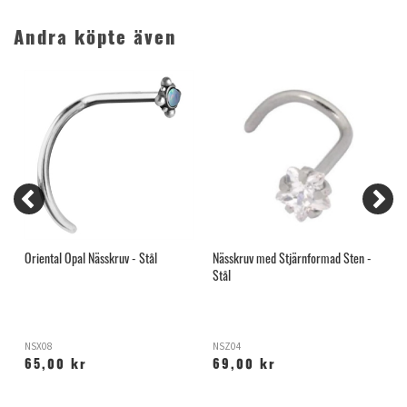
Andra köpte även
Oriental Opal Nässkruv - Stål
Nässkruv med Stjärnformad Sten -
N
Stål
NSX08
NSZ04
I
65,00 kr
69,00 kr