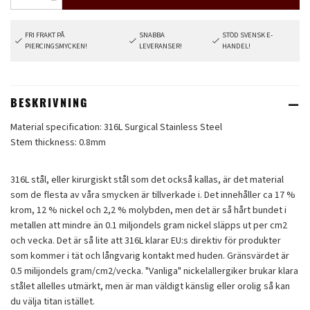
FRI FRAKT PÅ
SNABBA
STÖD SVENSK E-
PIERCINGSMYCKEN!
LEVERANSER!
HANDEL!
BESKRIVNING
Material specification: 316L Surgical Stainless Steel
Stem thickness: 0.8mm
316L stål, eller kirurgiskt stål som det också kallas, är det material
som de flesta av våra smycken är tillverkade i. Det innehåller ca 17 %
krom, 12 % nickel och 2,2 % molybden, men det är så hårt bundet i
metallen att mindre än 0.1 miljondels gram nickel släpps ut per cm2
och vecka. Det är så lite att 316L klarar EU:s direktiv för produkter
som kommer i tät och långvarig kontakt med huden. Gränsvärdet är
0.5 milijondels gram/cm2/vecka. "Vanliga" nickelallergiker brukar klara
stålet allelles utmärkt, men är man väldigt känslig eller orolig så kan
du välja titan istället.