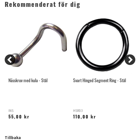
Rekommenderat för dig
Nässkruv med kula - Stål
Svart Hinged Segment Ring - Stål
B
INS
HSR03
B
55,00 kr
110,00 kr
Tillbaka