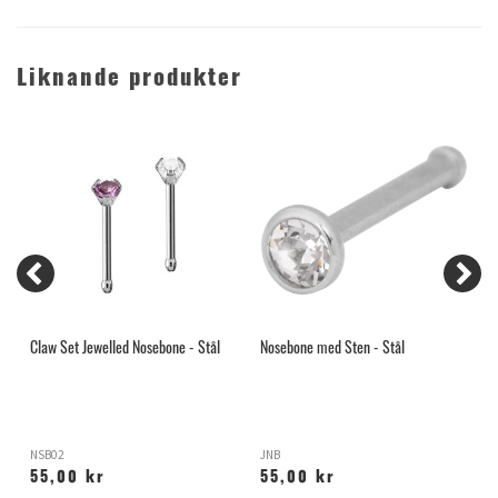
Liknande produkter
Claw Set Jewelled Nosebone - Stål
Nosebone med Sten - Stål
N
T
NSB02
JNB
X
55,00 kr
55,00 kr