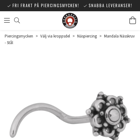
FRI FRAKT PÅ PIERCINGSMYCKEN!
SNABBA LEVERANSER!
Piercingsmycken
>
Välj via kroppsdel
>
Näspiercing
>
Mandala Nässkruv
- Stål