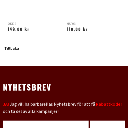
S
OKI02
HSR03
S
149,00 kr
110,00 kr
Tillbaka
NYHETSBREV
JA!
Jag vill ha barbarellas Nyhetsbrev för att få
Rabattkoder
och ta del av alla kampanjer!