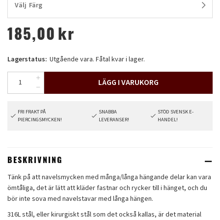
Välj
Färg
185,00
kr
Lagerstatus:
Utgående vara. Fåtal kvar i lager.
LÄGG I VARUKORG
FRI FRAKT PÅ
SNABBA
STÖD SVENSK E-
PIERCINGSMYCKEN!
LEVERANSER!
HANDEL!
BESKRIVNING
Tänk på att navelsmycken med många/långa hängande delar kan vara
ömtåliga, det är lätt att kläder fastnar och rycker till i hänget, och du
bör inte sova med navelstavar med långa hängen.
316L stål, eller kirurgiskt stål som det också kallas, är det material