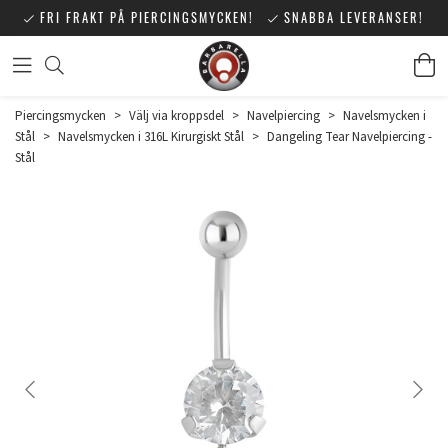
FRI FRAKT PÅ PIERCINGSMYCKEN!
SNABBA LEVERANSER!
Piercingsmycken
>
Välj via kroppsdel
>
Navelpiercing
>
Navelsmycken i
Stål
>
Navelsmycken i 316L Kirurgiskt Stål
>
Dangeling Tear Navelpiercing -
Stål