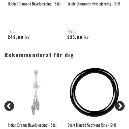
l
Dubbel Diamond Navelpiercing - Stål
Triple Diamonds Navelpiercing - Stål
L
FBJ01
SCF01
L
249,00 kr
235,00 kr
Rekommenderat för dig
Indian Dream Navelpiercing - Stål
Svart Hinged Segment Ring - Stål
T