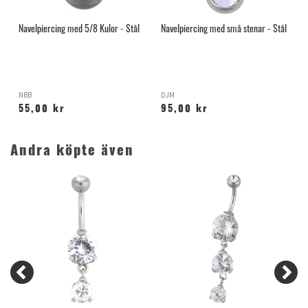
Navelpiercing med 5/8 Kulor - Stål
Navelpiercing med små stenar - Stål
F
NBB
DJM
D
55,00 kr
95,00 kr
Andra köpte även