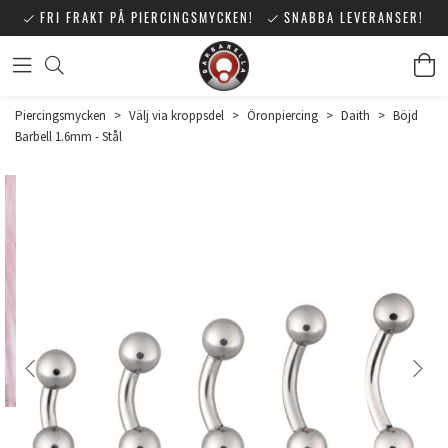
FRI FRAKT PÅ PIERCINGSMYCKEN!
SNABBA LEVERANSER!
Piercingsmycken
>
Välj via kroppsdel
>
Öronpiercing
>
Daith
>
Böjd
Barbell 1.6mm - Stål