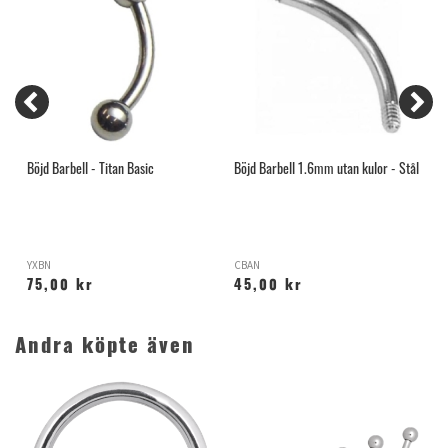
Böjd Barbell - Titan Basic
Böjd Barbell 1.6mm utan kulor - Stål
3
YXBN
CBAN
O
75,00 kr
45,00 kr
Andra köpte även