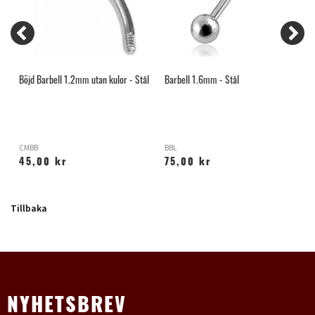
Böjd Barbell 1.2mm utan kulor - Stål
Barbell 1.6mm - Stål
L
CMBB
BBL
L
45,00 kr
75,00 kr
Tillbaka
NYHETSBREV