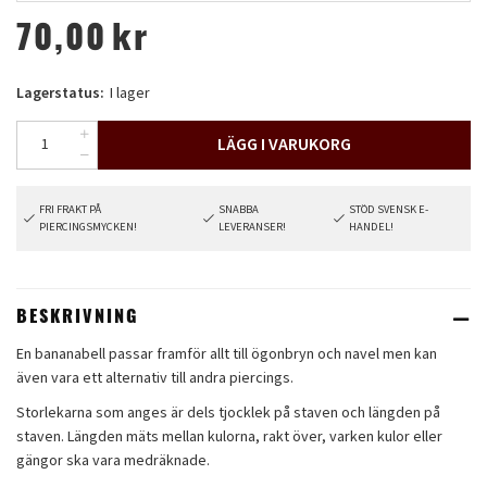
70,00
kr
Lagerstatus:
I lager
LÄGG I VARUKORG
FRI FRAKT PÅ
SNABBA
STÖD SVENSK E-
PIERCINGSMYCKEN!
LEVERANSER!
HANDEL!
BESKRIVNING
En bananabell passar framför allt till ögonbryn och navel men kan
även vara ett alternativ till andra piercings.
Storlekarna som anges är dels tjocklek på staven och längden på
staven. Längden mäts mellan kulorna, rakt över, varken kulor eller
gängor ska vara medräknade.