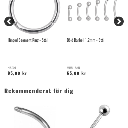
Hinged Segment Ring - Stål
Böjd Barbell 1.2mm - Stål
B
HSR01
MBB - BAN
B
95,00 kr
65,00 kr
Rekommenderat för dig