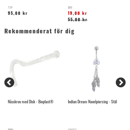
TIP
BPJ
Y
95,00 kr
19,00 kr
55,00 kr
Rekommenderat för dig
Nässkruv med Disk - Bioplast®
Indian Dream Navelpiercing - Stål
H
BBN
OKI02
H