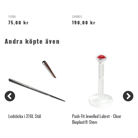
YXBN
DMB05
X
75,00 kr
190,00 kr
Andra köpte även
Ledsticka i 316L Stål
Push-Fit Jewelled Labret - Clear
H
Bioplast® Stem