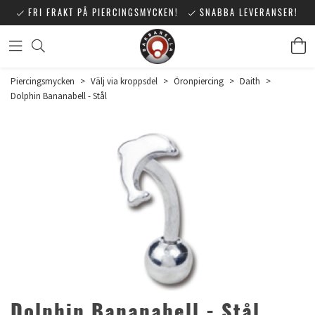
FRI FRAKT PÅ PIERCINGSMYCKEN!
SNABBA LEVERANSER!
Piercingsmycken
>
Välj via kroppsdel
>
Öronpiercing
>
Daith
>
Dolphin Bananabell - Stål
Dolphin Bananabell - Stål