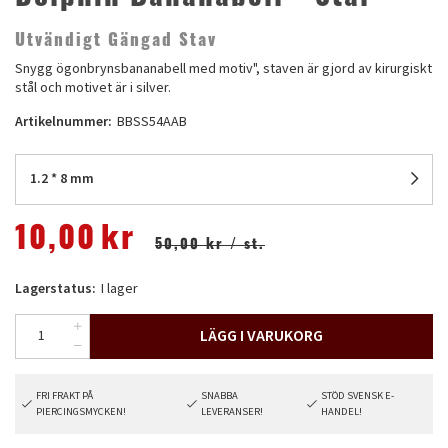
Utvändigt Gängad Stav
Snygg ögonbrynsbananabell med motiv", staven är gjord av kirurgiskt
stål och motivet är i silver.
Artikelnummer:
BBSS54AAB
1.2 * 8 mm
10,00
kr
50,00 kr
/ st.
Lagerstatus:
I lager
LÄGG I VARUKORG
FRI FRAKT PÅ
SNABBA
STÖD SVENSK E-
PIERCINGSMYCKEN!
LEVERANSER!
HANDEL!