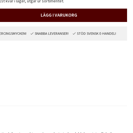
st kvar i lager, utgår ur sortimentet.
LÄGG I VARUKORG
PIERCINGSMYCKEN!
SNABBA LEVERANSER!
STÖD SVENSK E-HANDEL!