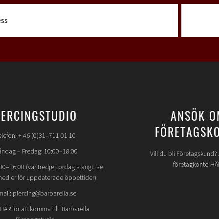
IERCINGSTUDIO
ANSÖK O
FÖRETAGSK
elefon: + 46 (0)31–711 01 10
ndag – Fredag: 10:00–18:00
Vill du bli Företagskund
företagkonto HÄ
00–16:00 (var tredje Lördag stängt, se
medier för uppdaterade öppettider)
mail: piercing@barbarella.se
 HÄR för att komma till Barbarella