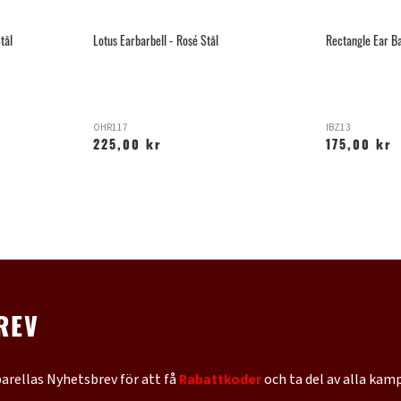
tål
Lotus Earbarbell - Rosé Stål
Rectangle Ear Ba
OHR117
IBZ13
225,00 kr
175,00 kr
REV
barellas Nyhetsbrev för att få
Rabattkoder
och ta del av alla kam