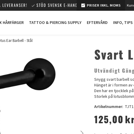
 LEVERANSER!
STÖD SVENSK E-HANDEL!
PRISER INKL. MOMS
Kund
X HÅRFÄRGER
TATTOO & PIERCING SUPPLY
EFTERVÅRD
INFO, TIPS
tus Ear Barbell - Stål
Svart L
Utvändigt Gän
Snygg svart barbell so
Hänget är i formen av
Den har en tjocklek p
Storlek på lotusblom
Artikelnummer:
TJT1
125,00
k