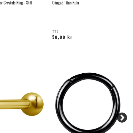
r Crystals Ring - Stål
Gängad Titan Kula
Ba
TTB
G
50,00 kr
1