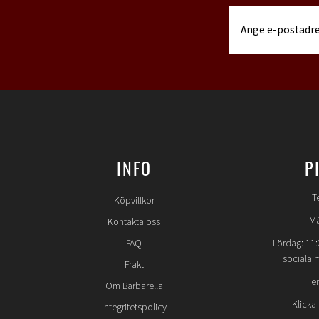
INFO
P
T
Köpvillkor
Må
Kontakta oss
FAQ
Lördag: 11:
sociala 
Frakt
e
Om Barbarella
Klicka
Integritetspolicy