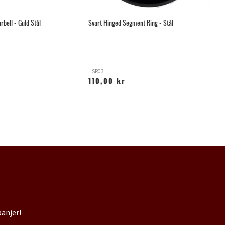
rbell - Guld Stål
Svart Hinged Segment Ring - Stål
In
Hj
HSR03
SI
110,00 kr
7
panjer!