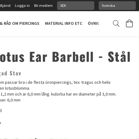
tjänst
Logga in
Bli medlem
 & RÅD OM PIERCINGS
MATERIAL INFO ETC
ÖVRIGT
PIERCINGSTUDI
otus Ear Barbell - Stål
gad Stav
m passar bra i de flesta öronpiercings, tex: tragus och helix
 en lotusblomma.
å 1,2 mm och är 6,0 mm lång. kulorba har en diameter på 3,0 mm.
man: 6,0 mm
3
r