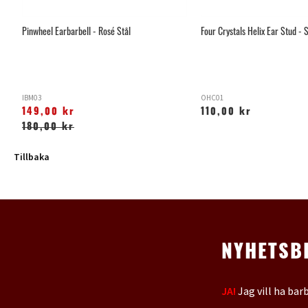
Pinwheel Earbarbell - Rosé Stål
Four Crystals Helix Ear Stud - S
IBM03
OHC01
149,00 kr
110,00 kr
180,00 kr
Tillbaka
NYHETSB
JA!
Jag vill ha bar