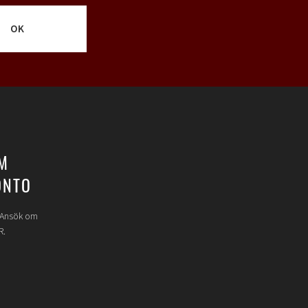
OK
M
ONTO
? Ansök om
R.