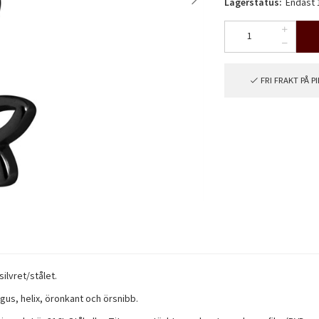
Lagerstatus:
Endast 1
FRI FRAKT PÅ 
ilvret/stålet.
gus, helix, öronkant och örsnibb.