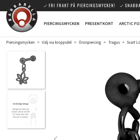
FRI FRAKT PÅ PIERCINGSMYCKEN!
SNABBA
PIERCINGSMYCKEN
PRESENTKORT
ARCTIC FO
Piercingsmycken
>
Välj via kroppsdel
>
Öronpiercing
>
Tragus
>
Svart Lo