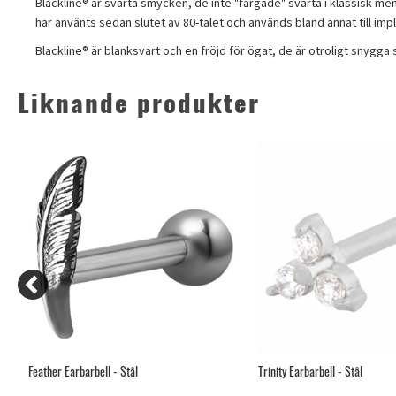
Blackline® är svarta smycken, de inte "färgade" svarta i klassisk me
har använts sedan slutet av 80-talet och används bland annat till impla
Blackline® är blanksvart och en fröjd för ögat, de är otroligt snyg
Liknande produkter
Feather Earbarbell - Stål
Trinity Earbarbell - Stål