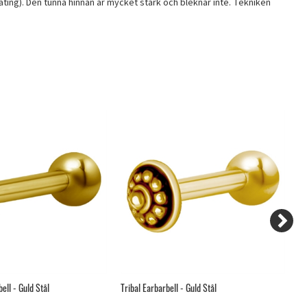
ating). Den tunna hinnan är mycket stark och bleknar inte. Tekniken
ell - Guld Stål
Tribal Earbarbell - Guld Stål
Dr