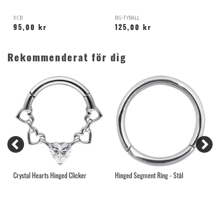
XCB
BG-TYBALL
Z
95,00 kr
125,00 kr
Rekommenderat för dig
Crystal Hearts Hinged Clicker
Hinged Segment Ring - Stål
G