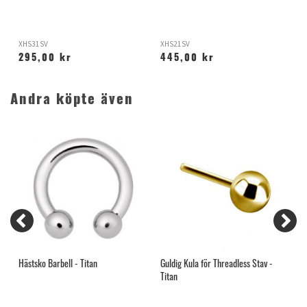
XHS31SV
XHS21SV
X
295,00 kr
445,00 kr
Andra köpte även
Hästsko Barbell - Titan
Guldig Kula för Threadless Stav -
M
Titan