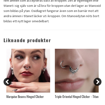
fem ämnen som accepteras bäst av kroppen. Det är egentligen inte
titanet i sig själv som är så bra för kroppen utan det lager av titanoxid
som bildas på ytan. Oxidlagret fungerar även som en barriär mot att
andra ämnen i titanet läcker ut i kroppen. Om titanoxidytan nöts bort
bildas ett nytt lager omedelbart.
Liknande produkter
Marquise Beams Hinged Clicker
Triple Oriental Hinged Clicker - Titan
M