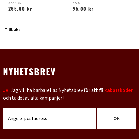
XHS27SV
HSR01
X
265,00 kr
95,00 kr
Tillbaka
NYHETSBREV
JA!
Jag vill ha barbarellas Nyhetsbrev för att få
Rabattkoder
och ta del av alla kampanjer!
OK