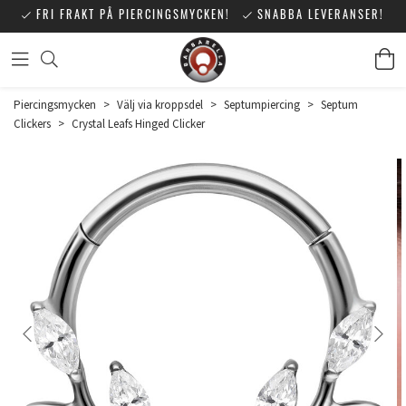
FRI FRAKT PÅ PIERCINGSMYCKEN!
SNABBA LEVERANSER!
Piercingsmycken
>
Välj via kroppsdel
>
Septumpiercing
>
Septum
Clickers
>
Crystal Leafs Hinged Clicker