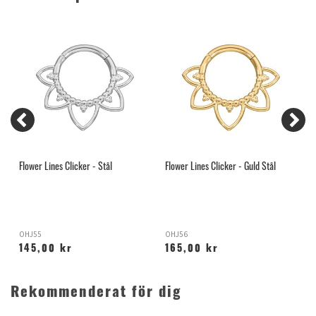
Flower Lines Clicker - Stål
Flower Lines Clicker - Guld Stål
H
S
OHJ55
OHJ56
S
145,00 kr
165,00 kr
Rekommenderat för dig