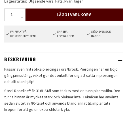
Lagerstatus:
Utgående vara. Fåtal kvar i lager.
LÄGG I VARUKORG
FRI FRAKT PÅ
SNABBA
STÖD SVENSK E-
PIERCINGSMYCKEN!
LEVERANSER!
HANDEL!
BESKRIVNING
Passar även fint i olika piercings i öra/brosk. Piercingen har en böjd
gångjärnsstång, vilket gör det enkelt för dig att sätta in piercingen -
och allt utan hjälp!
Steel Roseline® är 316L Stål som täckts med en tunn plasmafilm. Den
tunna hinnan är mycket stark och bleknar inte. Tekniken har använts
sedan slutet av 80-talet och används bland annat till implantat i
kropen för att ge en extra slitstark yta.