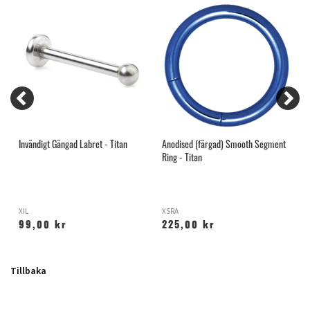
Invändigt Gängad Labret - Titan
Anodised (färgad) Smooth Segment
O
Ring - Titan
XIL
XSRA
R
99,00 kr
225,00 kr
Tillbaka