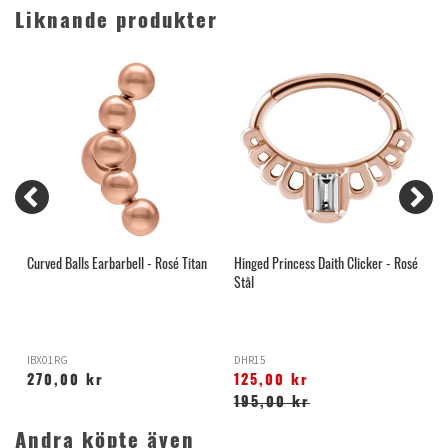
Liknande produkter
Curved Balls Earbarbell - Rosé Titan
Hinged Princess Daith Clicker - Rosé
I
Stål
IBX01RG
DHR15
O
270,00 kr
125,00 kr
195,00 kr
Andra köpte även