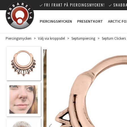
FRI FRAKT PÅ PIERCINGSMYCKEN!
SNABBA
PIERCINGSMYCKEN
PRESENTKORT
ARCTIC FO
Piercingsmycken
>
Välj via kroppsdel
>
Septumpiercing
>
Septum Clickers