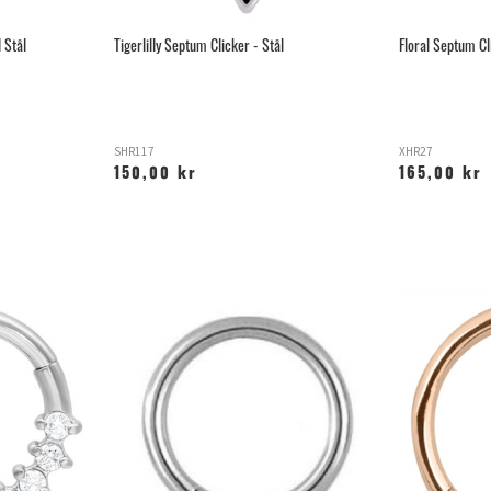
 Stål
Tigerlilly Septum Clicker - Stål
Floral Septum Cl
SHR117
XHR27
150,00 kr
165,00 kr