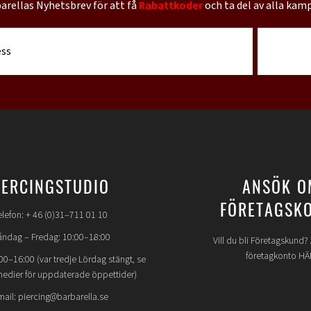
barellas Nyhetsbrev för att få
Rabattkoder
och ta del av alla kam
IERCINGSTUDIO
ANSÖK O
FÖRETAGSK
elefon: + 46 (0)31–711 01 10
ndag – Fredag: 10:00–18:00
Vill du bli Företagskund
företagkonto HÄ
00–16:00 (var tredje Lördag stängt, se
medier för uppdaterade öppettider)
mail: piercing@barbarella.se