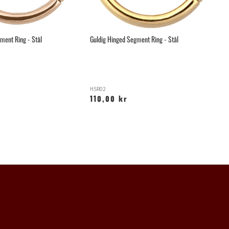
ment Ring - Stål
Guldig Hinged Segment Ring - Stål
An
HSR02
XS
110,00 kr
2