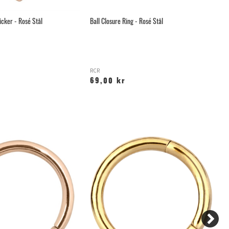
icker - Rosé Stål
Ball Closure Ring - Rosé Stål
Th
RCR
T-
69,00 kr
9