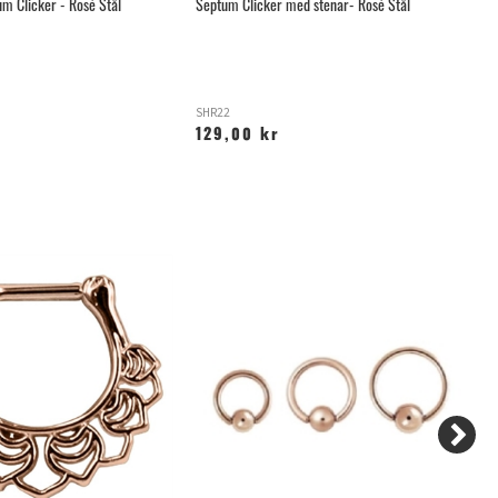
m Clicker - Rosé Stål
Septum Clicker med stenar- Rosé Stål
Tw
SHR22
O
129,00 kr
1
2