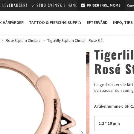
 LEVERANSER!
STÖD SVENSK E-HANDEL!
PRISER INKL. MOMS
Kund
X HÅRFÄRGER
TATTOO & PIERCING SUPPLY
EFTERVÅRD
INFO, TIPS
>
Rosé Septum Clickers
>
Tigerlilly Septum Clicker - Rosé Stål
Tigerli
Rosé S
Hinged clickers är lät
och passar den som gi
Artikelnummer:
SHR1
1.2 * 10 mm