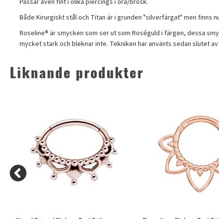
Passar även fint i olika piercings i öra/brosk.
Både Kirurgiskt stål och Titan är i grunden "silverfärgat" men finns nuf
Roseline® är smycken som ser ut som Roséguld i färgen, dessa smycke
mycket stark och bleknar inte. Tekniken har använts sedan slutet av 80
Liknande produkter