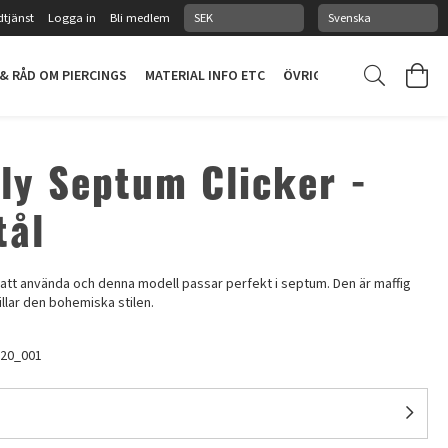
tjänst
Logga in
Bli medlem
 & RÅD OM PIERCINGS
MATERIAL INFO ETC
ÖVRIGT
PIERCINGSTUDI
lly Septum Clicker -
tål
t att använda och denna modell passar perfekt i septum. Den är maffig
llar den bohemiska stilen.
20_001