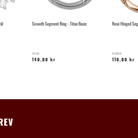
ål
Smooth Segment Ring - Titan Basic
Rosé Hinged Seg
YXSR
HSR04
140,00 kr
110,00 kr
REV