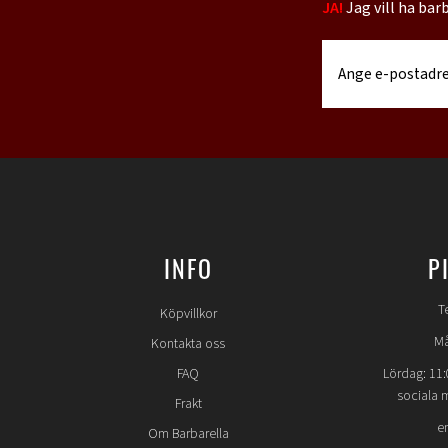
JA!
Jag vill ha bar
INFO
P
T
Köpvillkor
Må
Kontakta oss
FAQ
Lördag: 11:
sociala 
Frakt
e
Om Barbarella