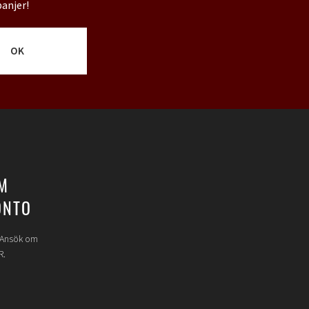
panjer!
OK
M
ONTO
? Ansök om
R.