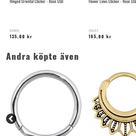
Hinged Oriental Clicker - Rosé Stål
Flower Lines Clicker - Rosé Stå
DHR35
OHJ57
135,00 kr
165,00 kr
Andra köpte även