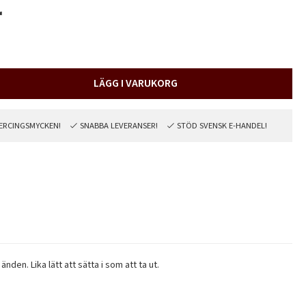
r
LÄGG I VARUKORG
PIERCINGSMYCKEN!
SNABBA LEVERANSER!
STÖD SVENSK E-HANDEL!
den. Lika lätt att sätta i som att ta ut.