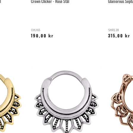
l
Crown Clicker - Rosé Stål
Glamorous Septu
OHJ65
SHR128
190,00 kr
315,00 kr