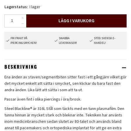
Lagerstatus:
I lager
LÄGG I VARUKORG
FRI FRAKT PÅ
SNABBA
STÖD SVENSK E-
PIERCINGSMYCKEN!
LEVERANSER!
HANDEL!
BESKRIVNING
Ena änden av staven/segmentbiten sitter fast i ett gångjärn vilket gör
det mycket enkelt att sätta i smycket, sen klickar du bara fast den
andra änden. Lika lätt att sätta i som att ta ut.
Passar även fint i olika piercings i öra/brosk.
Steel Blackline® är 316L Stål som täckts med en tunn plasmafilm. Den
tunna hinnan är mycket stark och bleknar inte. Tekniken har använts
inom medicinbranschen sedan slutet av 80-talet och används bland
annat till pacemakers och ortopediska implantat för att ge en extra