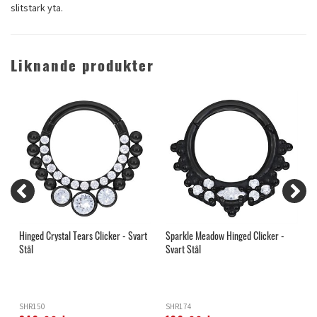
slitstark yta.
Liknande produkter
Hinged Crystal Tears Clicker - Svart
Sparkle Meadow Hinged Clicker -
C
Stål
Svart Stål
SHR150
SHR174
O