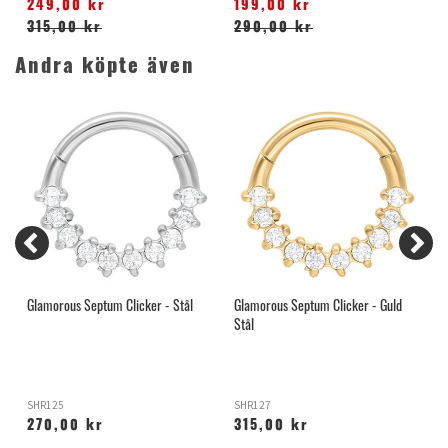
249,00 kr
199,00 kr
315,00 kr
290,00 kr
Andra köpte även
Glamorous Septum Clicker - Stål
Glamorous Septum Clicker - Guld
H
Stål
S
SHR125
SHR127
O
270,00 kr
315,00 kr