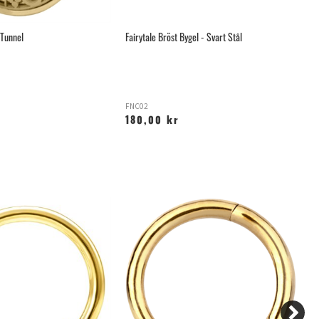
 Tunnel
Fairytale Bröst Bygel - Svart Stål
Mo
FNC02
LC
180,00 kr
7