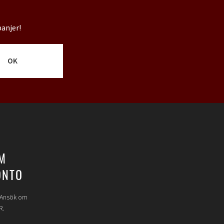
panjer!
OK
M
ONTO
? Ansök om
R.