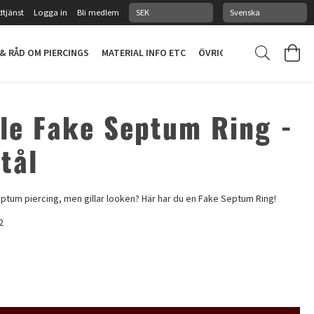
tjänst
Logga in
Bli medlem
 & RÅD OM PIERCINGS
MATERIAL INFO ETC
ÖVRIGT
PIERCINGSTUDI
ale Fake Septum Ring -
tål
septum piercing, men gillar looken? Här har du en Fake Septum Ring!
2