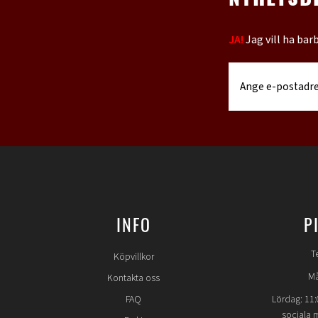
NYHETSB
JA!
Jag vill ha bar
INFO
P
T
Köpvillkor
Må
Kontakta oss
FAQ
Lördag: 11:
sociala 