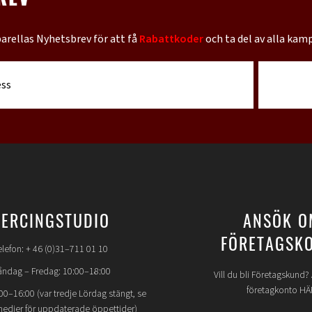
REV
barellas Nyhetsbrev för att få
Rabattkoder
och ta del av alla kam
IERCINGSTUDIO
ANSÖK O
FÖRETAGSK
elefon: + 46 (0)31–711 01 10
ndag – Fredag: 10:00–18:00
Vill du bli Företagskund
företagkonto HÄ
00–16:00 (var tredje Lördag stängt, se
medier för uppdaterade öppettider)