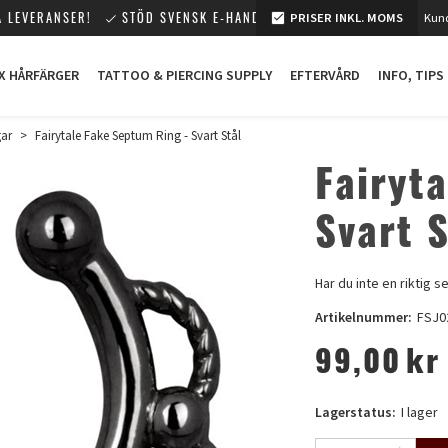
 LEVERANSER!
STÖD SVENSK E-HANDEL!
PRISER INKL. MOMS
Kund
X HÅRFÄRGER
TATTOO & PIERCING SUPPLY
EFTERVÅRD
INFO, TIPS
gar
>
Fairytale Fake Septum Ring - Svart Stål
Fairyt
Svart S
Har du inte en riktig 
Artikelnummer:
FSJ0
99,00
kr
Lagerstatus:
I lager