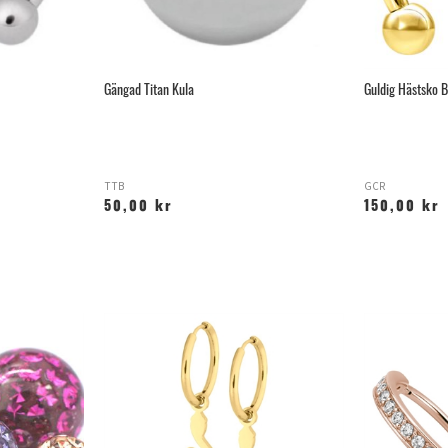
Gängad Titan Kula
Guldig Hästsko B
TTB
GCR
50,00 kr
150,00 kr