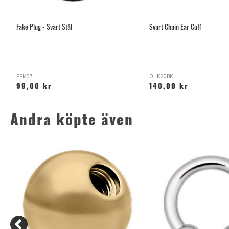
Fake Plug - Svart Stål
Svart Chain Ear Cuff
FPM07
OHK20BK
99,00 kr
140,00 kr
Andra köpte även