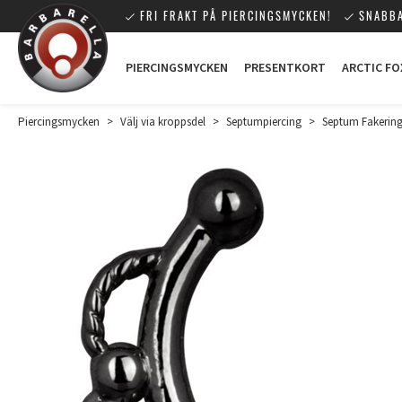
FRI FRAKT PÅ PIERCINGSMYCKEN!
SNABBA
PIERCINGSMYCKEN
PRESENTKORT
ARCTIC FO
Piercingsmycken
>
Välj via kroppsdel
>
Septumpiercing
>
Septum Fakerin