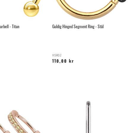
arbell - Titan
Guldig Hinged Segment Ring - Stål
Gä
HSR02
XS
110,00 kr
6