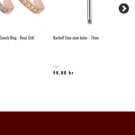
Conch Ring - Rosé Stål
Barbell Stav utan kulor - Titan
Gu
TST
G
40,00 kr
1