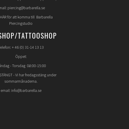
mail: piercing@barbarella.se
 HÄR för att komma till Barbarella
Piercingstudio
SHOP/TATTOOSHOP
elefon: + 46 (0) 31-14 13 13
Öppet:
ndag - Torsdag 08:00-15:00
STÄNGT
- Vi har fredagsstäng under
sommarmånaderna.
email: info@barbarella.se