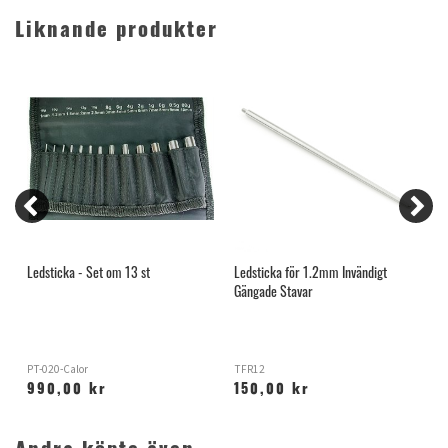
Liknande produkter
Ledsticka - Set om 13 st
Ledsticka för 1.2mm Invändigt
I
Gängade Stavar
PT-020-Calor
TFR12
O
990,00 kr
150,00 kr