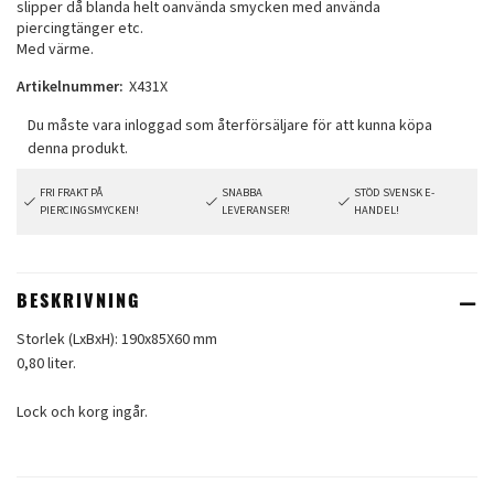
slipper då blanda helt oanvända smycken med använda
piercingtänger etc.
Med värme.
Artikelnummer:
X431X
FRI FRAKT PÅ
SNABBA
STÖD SVENSK E-
PIERCINGSMYCKEN!
LEVERANSER!
HANDEL!
BESKRIVNING
Storlek (LxBxH): 190x85X60 mm
0,80 liter.
Lock och korg ingår.