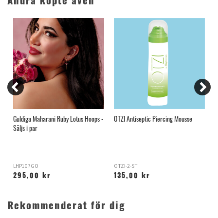
Andra köpte även
r
Guldiga Maharani Ruby Lotus Hoops -
OTZI Antiseptic Piercing Mousse
T
Säljs i par
LHP107GO
OTZI-2-ST
M
295,00 kr
135,00 kr
Rekommenderat för dig