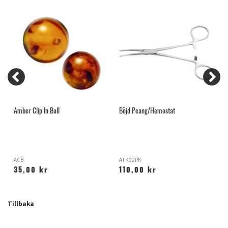
Amber Clip In Ball
Böjd Peang/Hemostat
A
T
ACB
ATK02PK
Z
35,00 kr
110,00 kr
Tillbaka