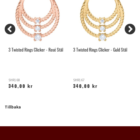
3 Twisted Rings Clicker - Rosé Stål
3 Twisted Rings Clicker - Guld Stål
J
SHR168
SHR167
M
340,00 kr
340,00 kr
Tillbaka