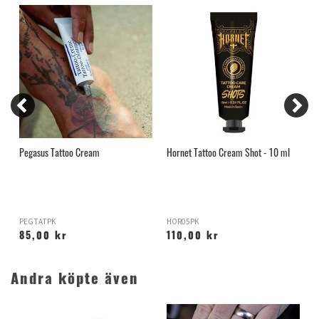
ml
Pegasus Tattoo Cream
Hornet Tattoo Cream Shot - 10 ml
I
T
PEGTATPK
HOR05PK
M
85,00 kr
110,00 kr
Andra köpte även