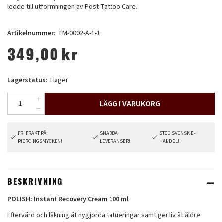
ledde till utformningen av Post Tattoo Care.
Artikelnummer:
TM-0002-A-1-1
349,00
kr
Lagerstatus:
I lager
LÄGG I VARUKORG
FRI FRAKT PÅ
SNABBA
STÖD SVENSK E-
PIERCINGSMYCKEN!
LEVERANSER!
HANDEL!
BESKRIVNING
POLISH: Instant Recovery Cream 100 ml
Eftervård och läkning åt nygjorda tatueringar samt ger liv åt äldre