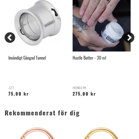
Invändigt Gängad Tunnel
Hustle Butter - 30 ml
S
JZT
HDB01PK
P
75,00 kr
275,00 kr
Rekommenderat för dig