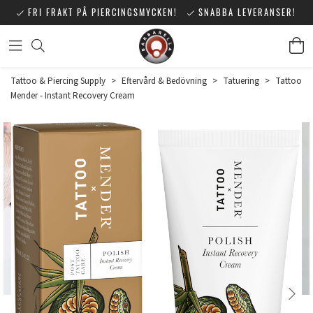
FRI FRAKT PÅ PIERCINGSMYCKEN!
SNABBA LEVERANSER!
Tattoo & Piercing Supply
>
Eftervård & Bedövning
>
Tatuering
>
Tattoo
Mender - Instant Recovery Cream