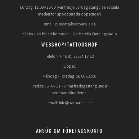
Lördag: 11:00–16:00 (var tredje Lördag stängt, se sociala
medier för uppdaterade öppettider)
email: piercing@barbarella.se
Klicka HÄR för att komma till Barbarella Piercingstudio
WEBSHOP/TATTOOSHOP
Telefon: + 46 (0) 31-14 13 13
Öppet:
Måndag - Torsdag 08:00-15:00
Fredag -
STÄNGT
- Vi har fredagsstäng under
sommarmånaderna.
email: info@barbarella.se
ANSÖK OM FÖRETAGSKONTO