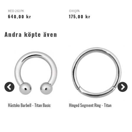
MED-261PK
OXIQPA
H
640,00 kr
175,00 kr
Andra köpte även
Hästsko Barbell - Titan Basic
Hinged Segment Ring - Titan
G