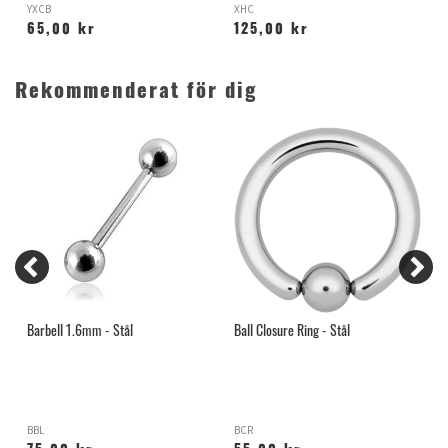
YXCB
XHC
X
65,00 kr
125,00 kr
Rekommenderat för dig
Barbell 1.6mm - Stål
Ball Closure Ring - Stål
M
BBL
BCR
Y