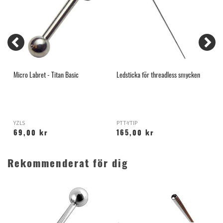
Micro Labret - Titan Basic
Ledsticka för threadless smycken
M
YZLS
PTT-YTIP
R
69,00 kr
165,00 kr
Rekommenderat för dig