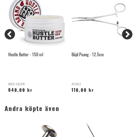
Hustle Butter - 150 ml
Böjd Peang - 12.5cm
I
MED-261PK
ATK02
O
640,00 kr
110,00 kr
Andra köpte även