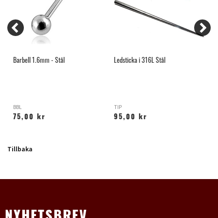
Barbell 1.6mm - Stål
Ledsticka i 316L Stål
G
BBL
TIP
T
75,00 kr
95,00 kr
Tillbaka
NYHETSBREV