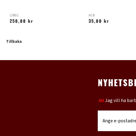
LSB02
ACB
250,00 kr
35,00 kr
Tillbaka
NYHETSB
JA!
Jag vill ha bar