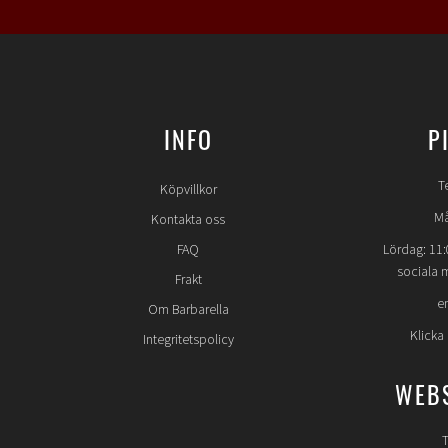
INFO
P
T
Köpvillkor
Må
Kontakta oss
FAQ
Lördag: 11:
sociala 
Frakt
e
Om Barbarella
Klicka
Integritetspolicy
WEB
T