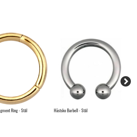
gment Ring - Stål
Hästsko Barbell - Stål
Ar