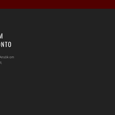
M
ONTO
? Ansök om
R.