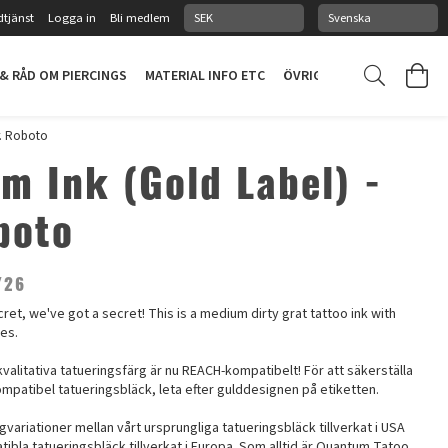
tjänst
Logga in
Bli medlem
 & RÅD OM PIERCINGS
MATERIAL INFO ETC
ÖVRIGT
PIERCINGSTUDI
r. Roboto
m Ink (Gold Label) -
boto
/26
ret, we've got a secret! This is a medium dirty grat tattoo ink with
nes.
kvalitativa tatueringsfärg är nu REACH-kompatibelt! För att säkerställa
mpatibel tatueringsbläck, leta efter gulddesignen på etiketten.
gvariationer mellan vårt ursprungliga tatueringsbläck tillverkat i USA
bla tatueringsbläck tillverkat i Europa. Som alltid är Quantum Tatoo