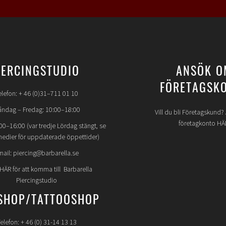
IERCINGSTUDIO
ANSÖK O
FÖRETAGSK
elefon: + 46 (0)31–711 01 10
ndag – Fredag: 10:00–18:00
Vill du bli Företagskund
företagkonto HÄ
00–16:00 (var tredje Lördag stängt, se
medier för uppdaterade öppettider)
mail: piercing@barbarella.se
 HÄR för att komma till Barbarella
Piercingstudio
SHOP/TATTOOSHOP
elefon: + 46 (0) 31-14 13 13