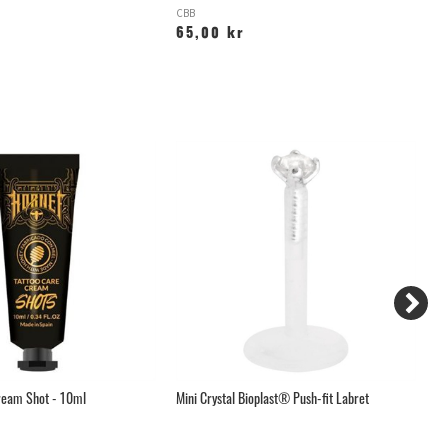
CBB
AF
65,00 kr
2
ream Shot - 10ml
Mini Crystal Bioplast® Push-fit Labret
Sv