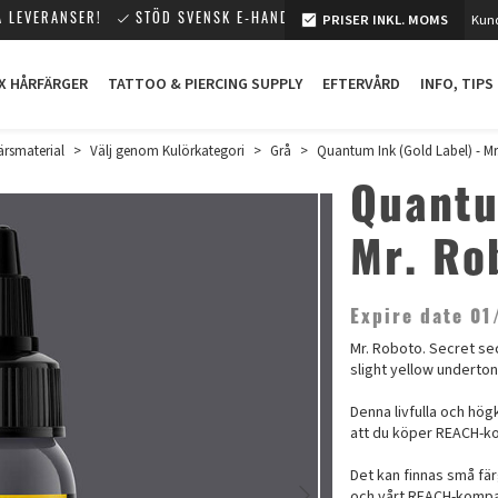
PRISER INKL. MOMS
Kund
 LEVERANSER!
STÖD SVENSK E-HANDEL!
X HÅRFÄRGER
TATTOO & PIERCING SUPPLY
EFTERVÅRD
INFO, TIPS
ärsmaterial
>
Välj genom Kulörkategori
>
Grå
>
Quantum Ink (Gold Label) - M
Quantu
Mr. Ro
Expire date 01
Mr. Roboto. Secret sec
slight yellow underto
Denna livfulla och hög
att du köper REACH-ko
Det kan finnas små fär
och vårt REACH-kompati