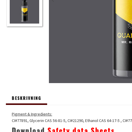
BESKRIVNING
Pigment & Ingredients:
CI#77891, Glycerin CAS 56-81-5, CI#21290, Ethanol CAS 64-17-5 , CI#
Download
Safety data Sheets