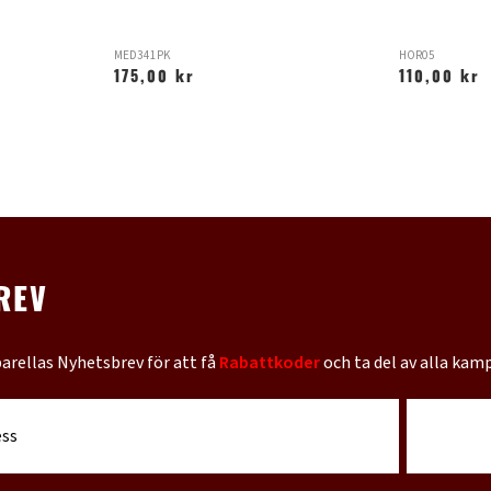
MED341PK
HOR05
175,00 kr
110,00 kr
REV
barellas Nyhetsbrev för att få
Rabattkoder
och ta del av alla kam