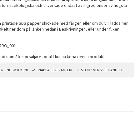
tsfria, ekologiska och tillverkade endast av ingredienser av högsta
ha printade SDS papper skickade med färgen eller om du vill ladda ner
nkelt ner dom på länken nedan i Beskrivningen, eller under fliken
RRO_001
PIERCINGSMYCKEN!
SNABBA LEVERANSER!
STÖD SVENSK E-HANDEL!