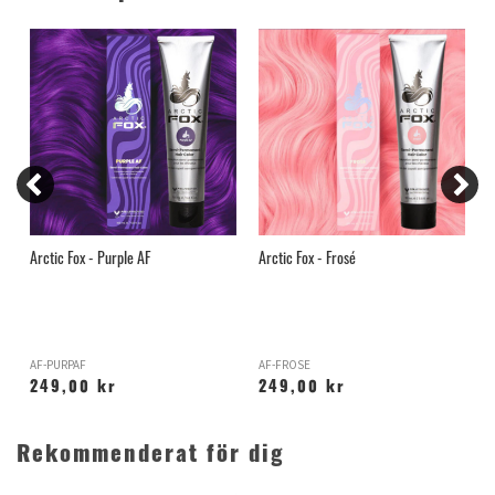
Arctic Fox - Purple AF
Arctic Fox - Frosé
G
B
AF-PURPAF
AF-FROSE
T
249,00 kr
249,00 kr
Rekommenderat för dig