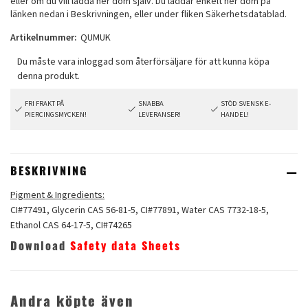
eller om du vill ladda ner dom själv. Du laddar enkelt ner dom på
länken nedan i Beskrivningen, eller under fliken Säkerhetsdatablad.
Artikelnummer:
QUMUK
FRI FRAKT PÅ
SNABBA
STÖD SVENSK E-
PIERCINGSMYCKEN!
LEVERANSER!
HANDEL!
BESKRIVNING
Pigment & Ingredients:
CI#77491, Glycerin CAS 56-81-5, CI#77891, Water CAS 7732-18-5,
Ethanol CAS 64-17-5, CI#74265
Download
Safety data Sheets
Andra köpte även