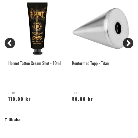
Hornet Tattoo Cream Shot - 10ml
Konformad Topp - Titan
I
HOR05
TLC
M
110,00 kr
80,00 kr
Tillbaka