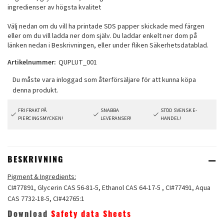
ingredienser av högsta kvalitet
Välj nedan om du vill ha printade SDS papper skickade med färgen
eller om du vill ladda ner dom själv. Du laddar enkelt ner dom på
länken nedan i Beskrivningen, eller under fliken Säkerhetsdatablad.
Artikelnummer:
QUPLUT_001
FRI FRAKT PÅ
SNABBA
STÖD SVENSK E-
PIERCINGSMYCKEN!
LEVERANSER!
HANDEL!
BESKRIVNING
Pigment & Ingredients:
CI#77891, Glycerin CAS 56-81-5, Ethanol CAS 64-17-5 , CI#77491, Aqua
CAS 7732-18-5, CI#42765:1
Download
Safety data Sheets