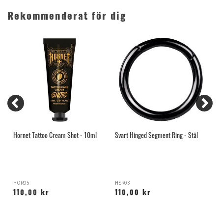
Rekommenderat för dig
Hornet Tattoo Cream Shot - 10ml
Svart Hinged Segment Ring - Stål
A
HOR05
HSR03
A
110,00 kr
110,00 kr