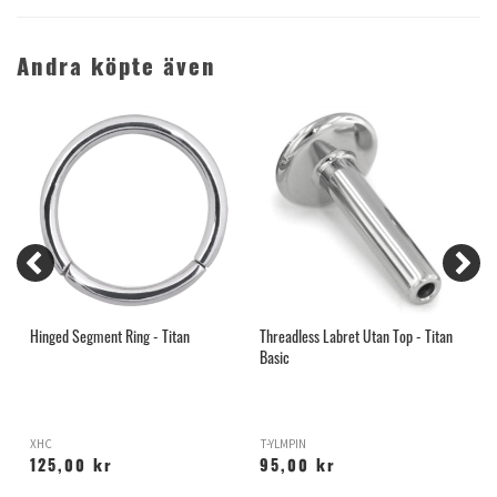
Andra köpte även
Hinged Segment Ring - Titan
Threadless Labret Utan Top - Titan
H
Basic
XHC
T-YLMPIN
H
125,00 kr
95,00 kr