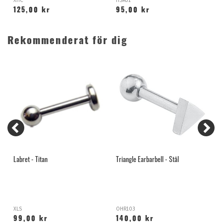
XHC
HSR01
T
125,00 kr
95,00 kr
Rekommenderat för dig
Labret - Titan
Triangle Earbarbell - Stål
B
XLS
OHR103
Y
99,00 kr
140,00 kr