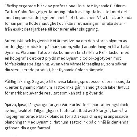
Fördispergerade bläck av professionell kvalitet: Dynamic Platinum
Tattoo Color Range ger tatueringsbläck av högsta kvalitet med det
mest imponerande pigmentinnehållet i branschen. Våra bläck är kända
för sin jämna flödeshastighet och klarar utmaningen för alla delar -
från exakt detaljarbete till konturer eller skuggning.
Autentiskt och hygieniskt: Vi är medvetna om den stora volymen av
bedrägliga produkter på marknaden, vilket är anledningen till att alla
Dynamic Platinum Tattoo Inks kommer i kristallklara PET-flaskor med
en holografisk etikett prydd med Dynamic Color-logotypen mot
förfalskningsbeläggning. Även våra värmeförseglingar, som säkrar
din steriliserade produkt, har Dynamic Color-stämpeln.
Pålitlig läkning: Säg adjö till envisa läkningsprocesser eller missnöjda
klienter. Dynamic Platinum Tattoo Inks går in smidigt och läker livfullt
för märkbart levande resultat som kan stå sig över tid.
Djärva, ljusa, långvariga färger: Varje artist förtjänar tatueringsbläck
av hög kvalitet. Tillgängliga i ett utökat utbud av 30 färger, kan våra
högpigmenterade bläck blandas för att skapa dina egna anpassade
blandningar. Med Dynamic Platinum Tattoo Ink på din nål är den enda
gränsen din egen fantasi.