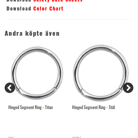
Download
Safety data Sheets
Download
Color Chart
Andra köpte även
Hinged Segment Ring - Titan
Hinged Segment Ring - Stål
T
B