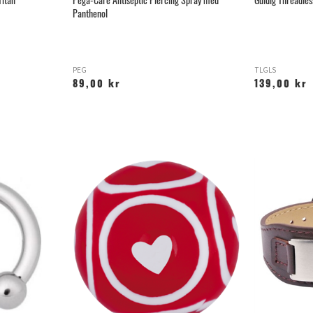
Titan
Pega-Care Antiseptic Piercing Spray med
Guldig Threadle
Panthenol
PEG
TLGLS
89,00 kr
139,00 kr