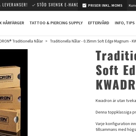
PRISER INKL. MOMS
Kund
 LEVERANSER!
STÖD SVENSK E-HANDEL!
X HÅRFÄRGER
TATTOO & PIERCING SUPPLY
EFTERVÅRD
INFO, TIPS
RON® Traditionella Nålar
>
Traditionella Nålar - 0.35mm Soft Edge Magnum -
Tradit
Soft E
KWAD
Kwadron är utan tveka
Denna toppklassiga p
Varje konfiguration in
tillsammans med högst