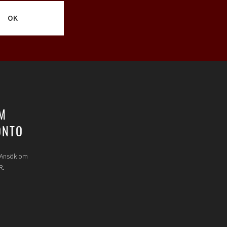
OK
M
ONTO
? Ansök om
R.