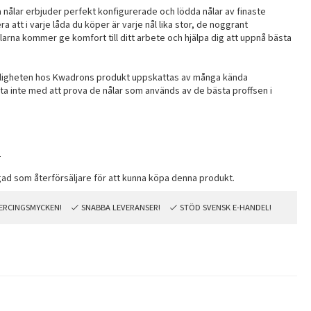
 nålar erbjuder perfekt konfigurerade och lödda nålar av finaste
era att i varje låda du köper är varje nål lika stor, de noggrant
arna kommer ge komfort till ditt arbete och hjälpa dig att uppnå bästa
rlitligheten hos Kwadrons produkt uppskattas av många kända
nta inte med att prova de nålar som används av de bästa proffsen i
2
PIERCINGSMYCKEN!
SNABBA LEVERANSER!
STÖD SVENSK E-HANDEL!