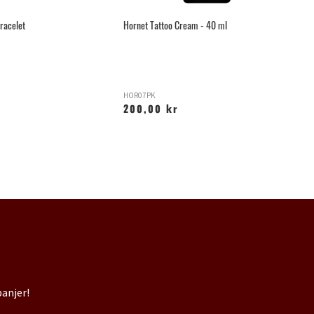
racelet
Hornet Tattoo Cream - 40 ml
Le
HOR07PK
T
200,00 kr
1
panjer!