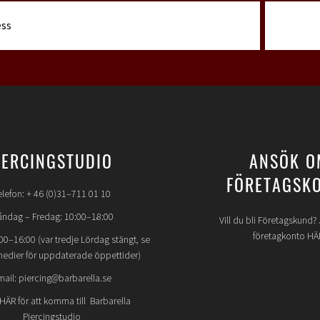
IERCINGSTUDIO
ANSÖK O
FÖRETAGSK
elefon: + 46 (0)31–711 01 10
ndag – Fredag: 10:00–18:00
Vill du bli Företagskund
företagkonto HÄ
00–16:00 (var tredje Lördag stängt, se
medier för uppdaterade öppettider)
mail: piercing@barbarella.se
 HÄR för att komma till Barbarella
Piercingstudio