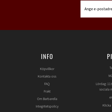
INFO
P
T
Köpvillkor
Må
Kontakta oss
FAQ
Lördag: 11:
sociala 
Frakt
e
Om Barbarella
Klicka
Integritetspolicy