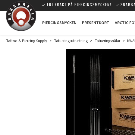
FRI FRAKT PÅ PIERCINGSMYCKEN!
SNABBA
PIERCINGSMYCKEN
PRESENTKORT
ARCTIC FO
Tattoo & Piercing Supply
>
Tatueringsutrustning
>
Tatueringsnålar
>
KWAD