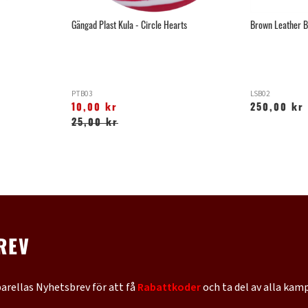
Gängad Plast Kula - Circle Hearts
Brown Leather B
PTB03
LSB02
10,00 kr
250,00 kr
25,00 kr
REV
barellas Nyhetsbrev för att få
Rabattkoder
och ta del av alla kam