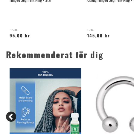
Hinged Segment Ring - Stål
Guldig Hinged Segment Ring - 
HSR01
GHC
95,00 kr
145,00 kr
Rekommenderat för dig