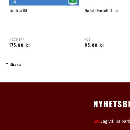
Tea Tree Oil
Hästsko Barbell - Titan
MED341PK
XCB
175,00 kr
95,00 kr
Tillbaka
NYHETSB
JA!
Jag vill ha bar