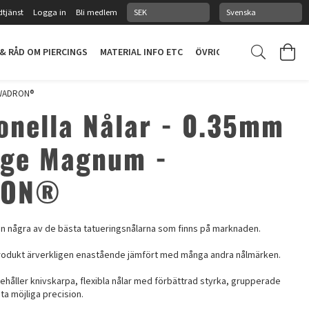
tjänst
Logga in
Bli medlem
 & RÅD OM PIERCINGS
MATERIAL INFO ETC
ÖVRIGT
PIERCINGSTUDI
 KWADRON®
ionella Nålar - 0.35mm
dge Magnum -
RON®
n några av de bästa tatueringsnålarna som finns på marknaden.
rodukt ärverkligen enastående jämfört med många andra nålmärken.
nehåller knivskarpa, flexibla nålar med förbättrad styrka, grupperade
a möjliga precision.