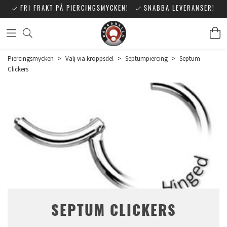
FRI FRAKT PÅ PIERCINGSMYCKEN!
SNABBA LEVERANSER!
Piercingsmycken
>
Välj via kroppsdel
>
Septumpiercing
>
Septum
Clickers
SEPTUM CLICKERS