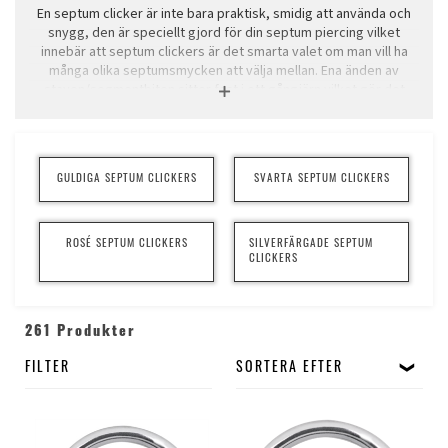
En septum clicker är inte bara praktisk, smidig att använda och
snygg, den är speciellt gjord för din septum piercing vilket
innebär att septum clickers är det smarta valet om man vill ha
många olika septumsmycken att välja mellan. Ena änden av
staven/segmentbiten sitter fast i ett gångjärn vilket gör det
mycket enkelt att sätta i smycket, sen klickar du bara fast den
andra änden. En clicker är lika lätt att sätta i som att ta ut ur din
septum piercing.
GULDIGA SEPTUM CLICKERS
SVARTA SEPTUM CLICKERS
ROSÉ SEPTUM CLICKERS
SILVERFÄRGADE SEPTUM
CLICKERS
261 Produkter
FILTER
SORTERA EFTER