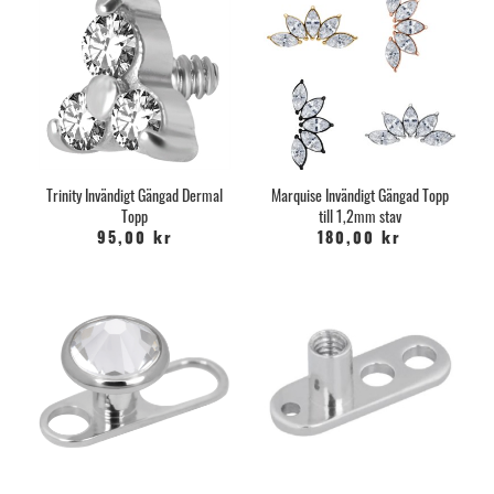
Som alltid, tvätta händerna först, om du måste röra vid din
anchor, men gör det så sällan som möjligt.
Om en anchor stöts ut, eller måste tas bort, kommer det bildas
ärrvävnad. Det blir oftast inte mer än det från en vanlig piercing.
Det är omöjligt att veta i förväg hur mycket ärrvävnad det blir, då
det är beroende av hur välmående piercingen mår vid
borttagandet och på hur mycket ärrvävnad varje persons kropp
tenderar att bilda. Det är däremot viktigt att förstå att
det
kommer bildas ärrvävnad
.
Trinity Invändigt Gängad Dermal
Marquise Invändigt Gängad Topp
Topp
till 1,2mm stav
En annan viktig faktor att funderar på om man funderar på en
anchor är att de kan behöva plockas bort vid olika medicinska
95,00 kr
180,00 kr
procedurer som röntgen, CT-skanning, MRI och operationer.
Måste man genomgå dessa procedurer ofta är en anchor inte ett
bra alternativ. Det finns tyvärr inga retainers man kan sätta i som
för vanliga piercings.
Med vår erfarenhet brukar de flesta kunna behålla sina anchors i
ca 2 år. Efter det brukar de gå upp och ned i perioder och börjar
bli problematiska. Med det sagt, så vet vi personer som har haft
sina anchors i 7-8 år.
Byten
Personer vill alltid veta hur tidigt man kan byta sin toppdisk på