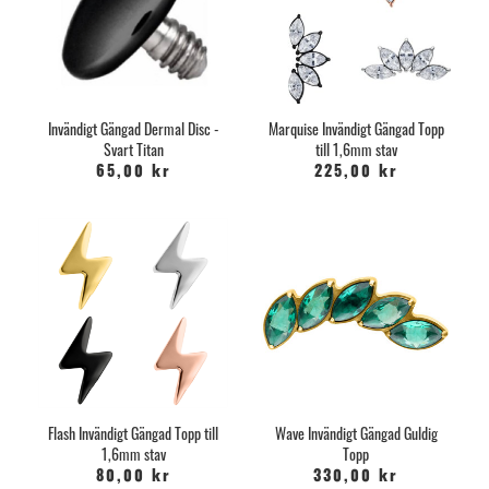
– tvätta alltid händerna innan du rengör din anchor.
– låt ingen annan vidröra din anchor under läkning och tänk på att
hålla husdjur borta från sängen under läkningen.
– smink är fienden. Undvik så länge du har din anchor. Alltid.
Rengöring:
Invändigt Gängad Dermal Disc -
Marquise Invändigt Gängad Topp
Svart Titan
till 1,6mm stav
Tvätta dina händer först!
65,00 kr
225,00 kr
Tvätta din anchor 1-2 gånger om dagen första 3-4 veckorna.
Spola försiktigt rent med ljummet vatten för att lösa upp
eventuella sårskorpor.
Använd sedan en mild antiseptisk tvål/lösning förslagsvis
Barbarella Bodysoap och rengör runt smycket, låt det sitta kvar
max 30 sekunder och spola sedan rent ordentligt.
Vi kan INTE garantera att diskarna passar på Labretsmycken,
Barbells etc, de är till för Dermal Anchors!
Flash Invändigt Gängad Topp till
Wave Invändigt Gängad Guldig
1,6mm stav
Topp
80,00 kr
330,00 kr