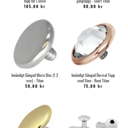
topp till 1,6mm
gängtapp) - Svart Titan
105,00 kr
80,00 kr
Invändigt Gängad Micro Disc (1.2
Invändigt Gängad Dermal Topp
mm) - Titan
med Sten - Rosé Titan
50,00 kr
75,00 kr