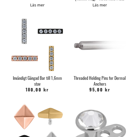
Läs mer
Läs mer
Invändigt Gängad Bar till 1,6mm
Threaded Holding Pins for Dermal
stav
Anchors
180,00 kr
95,00 kr