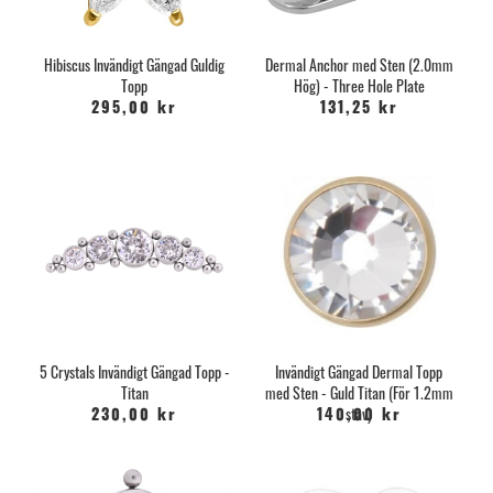
Hibiscus Invändigt Gängad Guldig
Dermal Anchor med Sten (2.0mm
Topp
Hög) - Three Hole Plate
295,00 kr
131,25 kr
5 Crystals Invändigt Gängad Topp -
Invändigt Gängad Dermal Topp
Titan
med Sten - Guld Titan (För 1.2mm
stav)
230,00 kr
140,00 kr