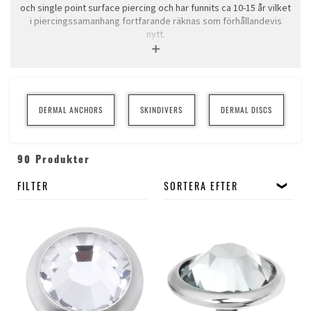
och single point surface piercing och har funnits ca 10-15 år vilket
i piercingssamanhang fortfarande räknas som förhållandevis
nytt.
Själva Dermal smycket säljer vi endast till företag, då vi absolut
inte uppmuntrar till att man pillar med dem själv. Däremot kan du
köpa olika toppdiskar till ditt smycke i denna kategori.
Mer info om Dermals och skötselråd kan du läsa nedan.
DERMAL ANCHORS
SKINDIVERS
DERMAL DISCS
90 Produkter
FILTER
SORTERA EFTER
Traditionella surfacepiercings (gjorda med surfacebarbells) har
alltid två kulor sammanlänkade med en stav som löper under
huden. Tack vare att anchors inte behöver vara sammanlänkade
med en stav, har de större chans att läka bra på områden där